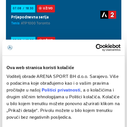
Ova web stranica koristi kolačiće
Voditelj obrade ARENA SPORT BH d.o.o. Sarajevo. Više
o podacima koje obrađujemo kao i o vašim pravima
pročitajte u našoj
Politici privatnosti
, a o kolačićima i
drugim sličnim tehnologijama u Politici kolačića. Kolačiće
u bilo kojem trenutku možete ponovno ažurirati klikom na
„Prikaži detalje“. Privolu možete u bilo kojem trenutku
povući bez negativnih posljedica.