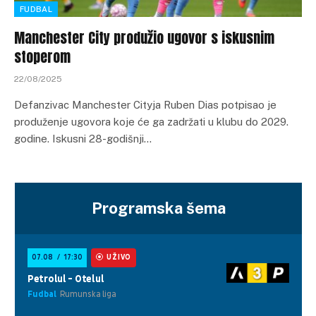
FUDBAL
Manchester City produžio ugovor s iskusnim
stoperom
22/08/2025
Defanzivac Manchester Cityja Ruben Dias potpisao je
produženje ugovora koje će ga zadržati u klubu do 2029.
godine. Iskusni 28-godišnji…
Programska šema