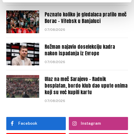
Poznato koliko je gledalaca pratilo meč
Borac – Vitebsk u Banjaluci
07/08/2026
Rožman najavio doselekciju kadra
nakon ispadanja iz Evrope
07/08/2026
Ulaz na meč Sarajevo – Radnik
besplatan, bordo klub dao upute onima
koji su već kupili kartu
07/08/2026
Facebook
Instagram