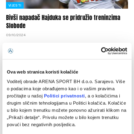
VIJESTI
Bivši napadač Hajduka se pridružio treninzima
Slobode
09/10/2024
Tuzlanska Sloboda i dalje je u potrazi za trenerom. No, dok
se čeka razrješenje tog pitanja, crveno-crni rade na
jačanju…
Ova web stranica koristi kolačiće
Voditelj obrade ARENA SPORT BH d.o.o. Sarajevo. Više
Programska šema
o podacima koje obrađujemo kao i o vašim pravima
pročitajte u našoj
Politici privatnosti
, a o kolačićima i
drugim sličnim tehnologijama u Politici kolačića. Kolačiće
u bilo kojem trenutku možete ponovno ažurirati klikom na
„Prikaži detalje“. Privolu možete u bilo kojem trenutku
povući bez negativnih posljedica.