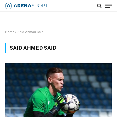
Home
»
Said Ahmed Said
SAID AHMED SAID