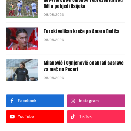
BiH u pobjedi Osijeka
08/08/2026
Turski velikan kreće po Amara Dedića
08/08/2026
Milanović i Ognjenović odabrali sastave
za meč na Pecari
08/08/2026
Facebook
Instagram
YouTube
TikTok