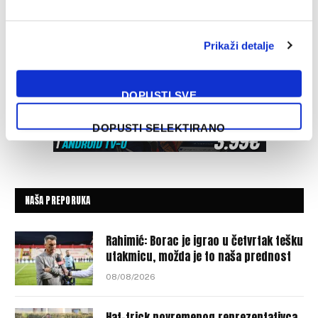
Prikaži detalje
DOPUSTI SVE
DOPUSTI SELEKTIRANO
NAŠA PREPORUKA
Rahimić: Borac je igrao u četvrtak tešku
utakmicu, možda je to naša prednost
08/08/2026
Hat-trick povremenog reprezentativca