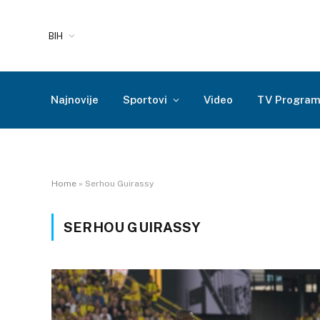
BIH
Najnovije
Sportovi
Video
TV Progra
Home
»
Serhou Guirassy
SERHOU GUIRASSY