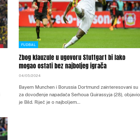
FUDBAL
Zbog klauzule u ugovoru Stuttgart bi lako
mogao ostati bez najboljeg igrača
04/05/2024
Bayern Munchen i Borussia Dortmund zainteresovani su
i
za dovođenje napadača Serhoua Guirassyja (28), objavio
je Bild. Riječ je o najboljem…