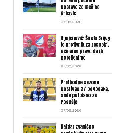
odredili početne
postave za meč na
Grbavici
07/08/2026
Ognjenović: Široki Brijeg
je protivnik za respekt,
nemamo pravo da ih
potcijenimo
07/08/2026
Prethodne sezone
postigao 27 pogodaka,
sada potpisao za
Posušje
07/08/2026
Baždar zvanično