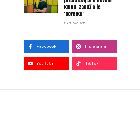
predstavljen u novom
klubu, zadužio je
‘devetku’
07/08/2026
Facebook
Instagram
YouTube
TikTok