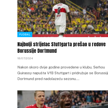
FUDBAL
Najbolji strijelac Stuttgarta prešao u redove
Borussije Dortmund
18/07/2024
Nakon skoro dvije godine provedene u klubu, Serhou
Guirassy napušta VfB Stuttgart i pridružuje se Borussij
Dortmund pred nadolazeću sezonu.…