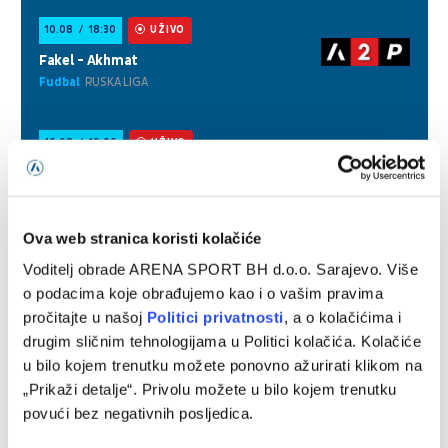
Ova web stranica koristi kolačiće
Voditelj obrade ARENA SPORT BH d.o.o. Sarajevo. Više
o podacima koje obrađujemo kao i o vašim pravima
pročitajte u našoj
Politici privatnosti
, a o kolačićima i
drugim sličnim tehnologijama u Politici kolačića. Kolačiće
u bilo kojem trenutku možete ponovno ažurirati klikom na
„Prikaži detalje“. Privolu možete u bilo kojem trenutku
povući bez negativnih posljedica.