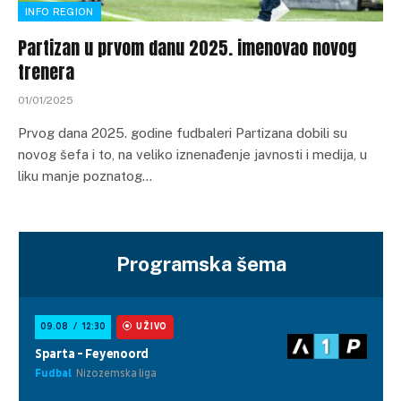
INFO REGION
Partizan u prvom danu 2025. imenovao novog
trenera
01/01/2025
Prvog dana 2025. godine fudbaleri Partizana dobili su
novog šefa i to, na veliko iznenađenje javnosti i medija, u
liku manje poznatog…
Programska šema