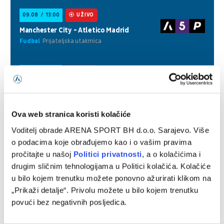
Ova web stranica koristi kolačiće
Voditelj obrade ARENA SPORT BH d.o.o. Sarajevo. Više
o podacima koje obrađujemo kao i o vašim pravima
pročitajte u našoj
Politici privatnosti
, a o kolačićima i
drugim sličnim tehnologijama u Politici kolačića. Kolačiće
u bilo kojem trenutku možete ponovno ažurirati klikom na
„Prikaži detalje“. Privolu možete u bilo kojem trenutku
povući bez negativnih posljedica.