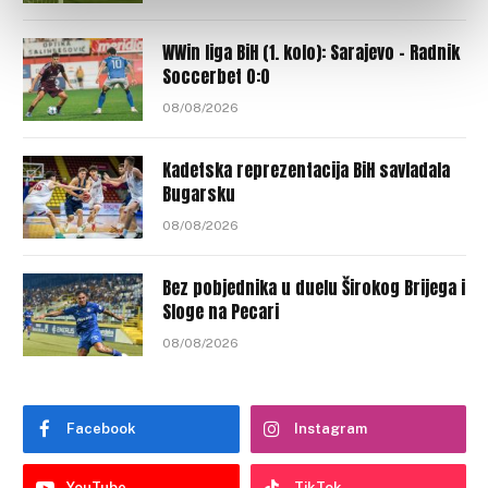
WWin liga BiH (1. kolo): Sarajevo – Radnik
Soccerbet 0:0
08/08/2026
Kadetska reprezentacija BiH savladala
Bugarsku
08/08/2026
Bez pobjednika u duelu Širokog Brijega i
Sloge na Pecari
08/08/2026
Facebook
Instagram
YouTube
TikTok