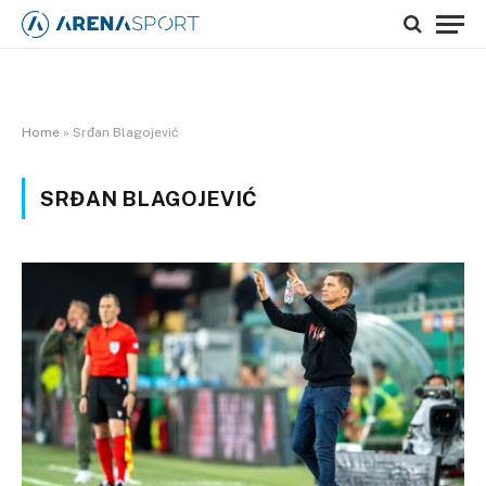
Home
»
Srđan Blagojević
SRĐAN BLAGOJEVIĆ