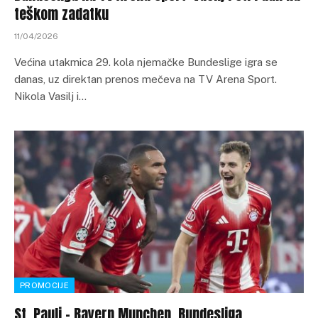
teškom zadatku
11/04/2026
Većina utakmica 29. kola njemačke Bundeslige igra se
danas, uz direktan prenos mečeva na TV Arena Sport.
Nikola Vasilj i…
PROMOCIJE
St. Pauli – Bayern Munchen, Bundesliga