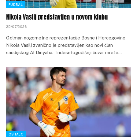
FUDBAL
Nikola Vasilj predstavljen u novom klubu
25/07/2026
Golman nogometne reprezentacije Bosne i Hercegovine
Nikola Vasilj zvanično je predstavljen kao novi član
saudijskog Al Diriyaha. Tridesetogodišnji čuvar mreže…
OSTALO