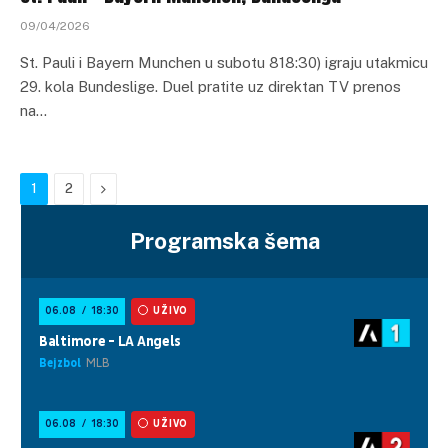
09/04/2026
St. Pauli i Bayern Munchen u subotu 818:30) igraju utakmicu
29. kola Bundeslige. Duel pratite uz direktan TV prenos
na…
Next
1
2
Programska šema