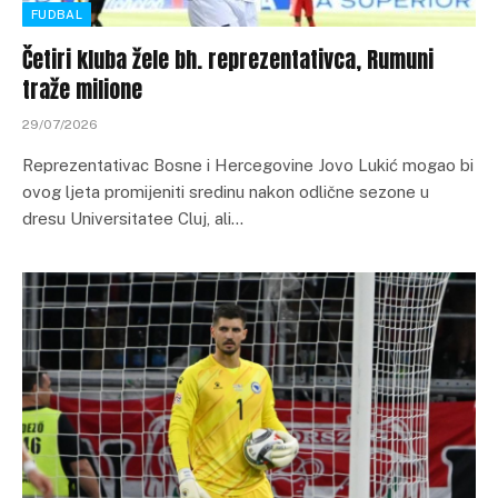
FUDBAL
Četiri kluba žele bh. reprezentativca, Rumuni
traže milione
29/07/2026
Reprezentativac Bosne i Hercegovine Jovo Lukić mogao bi
ovog ljeta promijeniti sredinu nakon odlične sezone u
dresu Universitatee Cluj, ali…