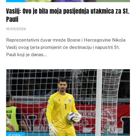
Vasilj: Ovo je bila moja posljednja utakmica za St.
Pauli
16/05/2026
Reprezentativni čuvar mreže Bosne i Hercegovine Nikola
Vasilj ovog ljeta promijenit će destinaciju i napustiti St.
Pauli koji je danas…
FUDBAL