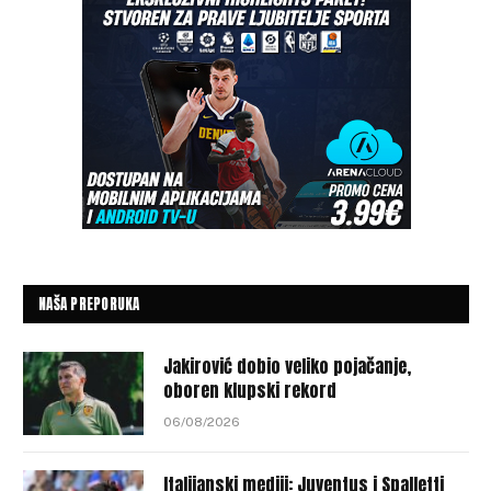
NAŠA PREPORUKA
Jakirović dobio veliko pojačanje,
oboren klupski rekord
06/08/2026
Italijanski mediji: Juventus i Spalletti