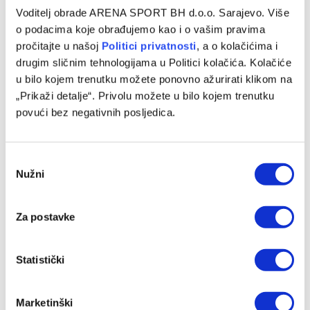
St. Pauli – Koln, Bundeslige
Voditelj obrade ARENA SPORT BH d.o.o. Sarajevo. Više
o podacima koje obrađujemo kao i o vašim pravima
15/04/2026
pročitajte u našoj
Politici privatnosti
, a o kolačićima i
St. Pauli i Koln u petak navečer (20:30) igraju utakmicu 30.
drugim sličnim tehnologijama u Politici kolačića. Kolačiće
kola njemačke Bundeslige. Susret pratite uz direktan TV
u bilo kojem trenutku možete ponovno ažurirati klikom na
prenos…
„Prikaži detalje“. Privolu možete u bilo kojem trenutku
povući bez negativnih posljedica.
Consent
Nužni
Selection
Za postavke
Statistički
FUDBAL
Bayern napunio mrežu Nikole Vasilja i postavio
Marketinški