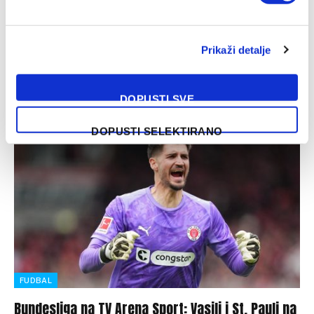
novi rekord Bundeslige
11/04/2026
Prikaži detalje
Bayern Munchen oborio je rekord svih vremena Bundeslige
po broju postignutih golova u jednoj sezoni, pobijedivši u
gostima St Pauli…
DOPUSTI SVE
DOPUSTI SELEKTIRANO
FUDBAL
Bundesliga na TV Arena Sport: Vasilj i St. Pauli na