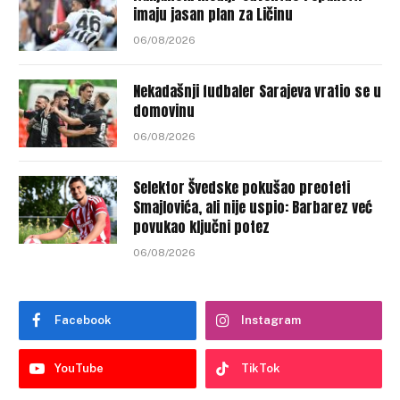
imaju jasan plan za Ličinu
06/08/2026
Nekadašnji fudbaler Sarajeva vratio se u
domovinu
06/08/2026
Selektor Švedske pokušao preoteti
Smajlovića, ali nije uspio: Barbarez već
povukao ključni potez
06/08/2026
Facebook
Instagram
YouTube
TikTok