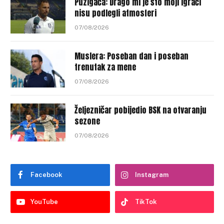
Puzigaća: Drago mi je što moji igrači
nisu podlegli atmosferi
07/08/2026
Muslera: Poseban dan i poseban
trenutak za mene
07/08/2026
Željezničar pobijedio BSK na otvaranju
sezone
07/08/2026
Facebook
Instagram
YouTube
TikTok