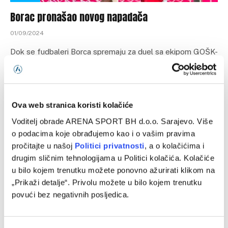
Borac pronašao novog napadača
01/09/2024
Dok se fudbaleri Borca spremaju za duel sa ekipom GOŠK-
a i nastupe u Konferencijskoj ligi, rukovodstvo kluba iz
Banja Luke…
Ova web stranica koristi kolačiće
Voditelj obrade ARENA SPORT BH d.o.o. Sarajevo. Više
o podacima koje obrađujemo kao i o vašim pravima
pročitajte u našoj
Politici privatnosti
, a o kolačićima i
drugim sličnim tehnologijama u Politici kolačića. Kolačiće
u bilo kojem trenutku možete ponovno ažurirati klikom na
„Prikaži detalje“. Privolu možete u bilo kojem trenutku
povući bez negativnih posljedica.
FUDBAL