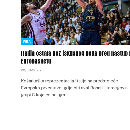
FIBA
Italija ostala bez iskusnog beka pred nastup
Eurobasketu
20/08/2025
Košarkaška reprezentacija Italije na predstojeće
Evropsko prvenstvo, gdje biti rival Bosni i Hercegovini
grupi C koja će se igrati…