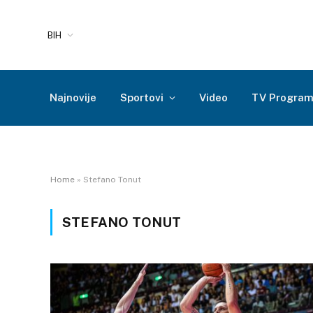
BIH
Najnovije
Sportovi
Video
TV Progra
Home
»
Stefano Tonut
STEFANO TONUT