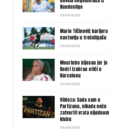
dovela nogometaša iz
Bundeslige
09/08/2026
Mario Tičinović karijeru
nastavlja u trećeligašu
09/08/2026
Mourinho bijesan jer je
Rodri izabrao otići u
Barcelonu
09/08/2026
Vildoza: Sada sam u
Partizanu, nikada neću
zatvoriti vrata nijednom
klubu
09/08/2026