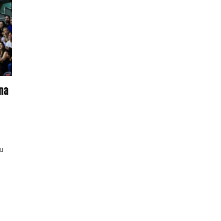
 na
 u