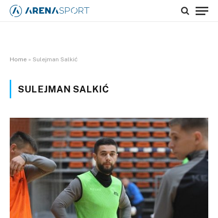
Home
»
Sulejman Salkić
SULEJMAN SALKIĆ