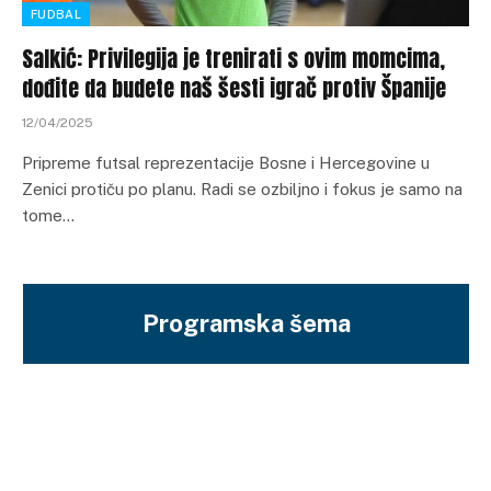
FUDBAL
Salkić: Privilegija je trenirati s ovim momcima,
dođite da budete naš šesti igrač protiv Španije
12/04/2025
Pripreme futsal reprezentacije Bosne i Hercegovine u
Zenici protiču po planu. Radi se ozbiljno i fokus je samo na
tome…
Programska šema