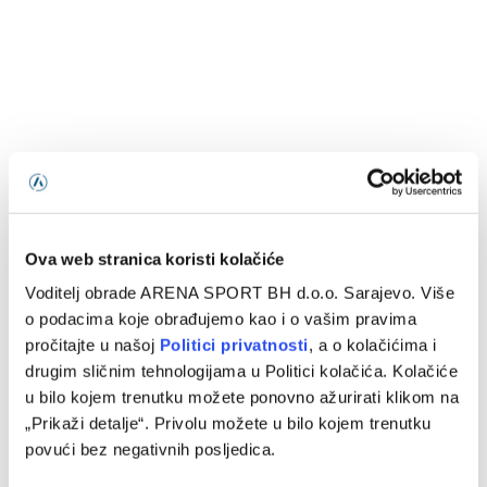
Ova web stranica koristi kolačiće
Voditelj obrade ARENA SPORT BH d.o.o. Sarajevo. Više
o podacima koje obrađujemo kao i o vašim pravima
pročitajte u našoj
Politici privatnosti
, a o kolačićima i
drugim sličnim tehnologijama u Politici kolačića. Kolačiće
u bilo kojem trenutku možete ponovno ažurirati klikom na
„Prikaži detalje“. Privolu možete u bilo kojem trenutku
povući bez negativnih posljedica.