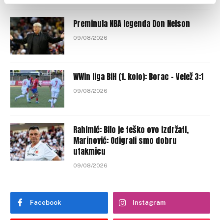
Preminula NBA legenda Don Nelson
09/08/2026
WWin liga BiH (1. kolo): Borac – Velež 3:1
09/08/2026
Rahimić: Bilo je teško ovo izdržati,
Marinović: Odigrali smo dobru
utakmicu
09/08/2026
Facebook
Instagram