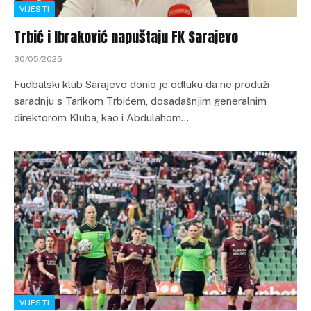
VIJESTI
Trbić i Ibraković napuštaju FK Sarajevo
30/05/2025
Fudbalski klub Sarajevo donio je odluku da ne produži
saradnju s Tarikom Trbićem, dosadašnjim generalnim
direktorom Kluba, kao i Abdulahom…
VIJESTI