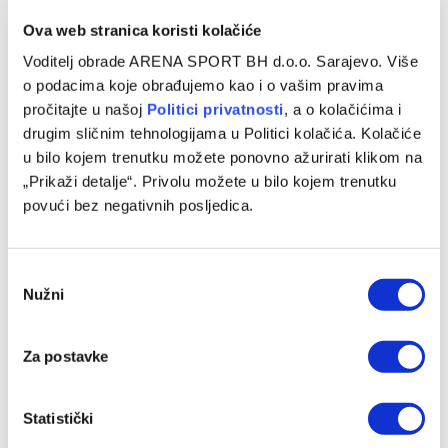
Ova web stranica koristi kolačiće
Voditelj obrade ARENA SPORT BH d.o.o. Sarajevo. Više
o podacima koje obrađujemo kao i o vašim pravima
pročitajte u našoj
Politici privatnosti
, a o kolačićima i
drugim sličnim tehnologijama u Politici kolačića. Kolačiće
u bilo kojem trenutku možete ponovno ažurirati klikom na
„Prikaži detalje“. Privolu možete u bilo kojem trenutku
povući bez negativnih posljedica.
Consent
Nužni
Selection
Za postavke
Statistički