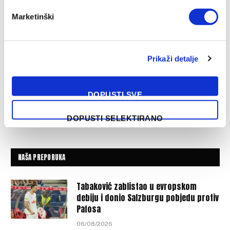
Marketinški
Prikaži detalje
DOPUSTI SVE
DOPUSTI SELEKTIRANO
NAŠA PREPORUKA
Tabaković zablistao u evropskom
debiju i donio Salzburgu pobjedu protiv
Pafosa
06/08/2026