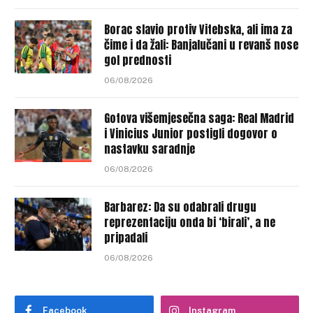
Borac slavio protiv Vitebska, ali ima za
čime i da žali: Banjalučani u revanš nose
gol prednosti
06/08/2026
Gotova višemjesečna saga: Real Madrid
i Vinicius Junior postigli dogovor o
nastavku saradnje
06/08/2026
Barbarez: Da su odabrali drugu
reprezentaciju onda bi ‘birali’, a ne
pripadali
06/08/2026
Facebook
Instagram