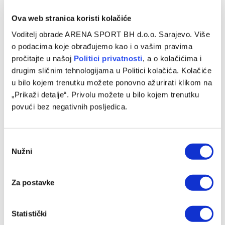
VIJESTI
Ova web stranica koristi kolačiće
Vincentu Tanu predstavljen projekat u Trening
Voditelj obrade ARENA SPORT BH d.o.o. Sarajevo. Više
centru Butmir
o podacima koje obrađujemo kao i o vašim pravima
pročitajte u našoj
Politici privatnosti
, a o kolačićima i
17/05/2024
drugim sličnim tehnologijama u Politici kolačića. Kolačiće
Vincent Tan, malezijski milijarder i jedan od vlasnika
u bilo kojem trenutku možete ponovno ažurirati klikom na
upravljačkih prava FK Sarajevo, danas je obišao Trening
„Prikaži detalje“. Privolu možete u bilo kojem trenutku
centar Butmir. Tim povodom…
povući bez negativnih posljedica.
Consent
Programska šema
Nužni
Selection
Za postavke
Statistički