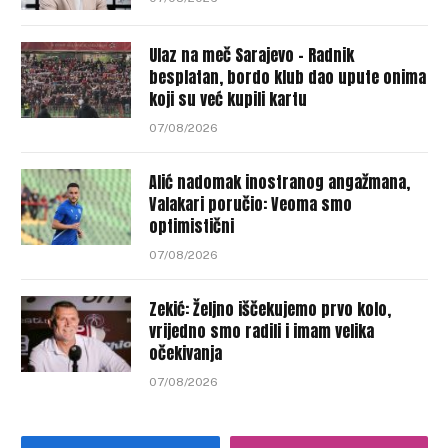
Ulaz na meč Sarajevo – Radnik
besplatan, bordo klub dao upute onima
koji su već kupili kartu
07/08/2026
Alić nadomak inostranog angažmana,
Valakari poručio: Veoma smo
optimistični
07/08/2026
Zekić: Željno iščekujemo prvo kolo,
vrijedno smo radili i imam velika
očekivanja
07/08/2026