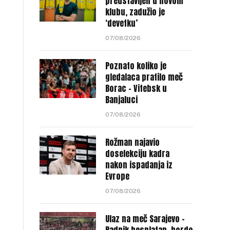
predstavljen u novom
klubu, zadužio je
‘devetku’
07/08/2026
Poznato koliko je
gledalaca pratilo meč
Borac – Vitebsk u
Banjaluci
07/08/2026
Rožman najavio
doselekciju kadra
nakon ispadanja iz
Evrope
07/08/2026
Ulaz na meč Sarajevo –