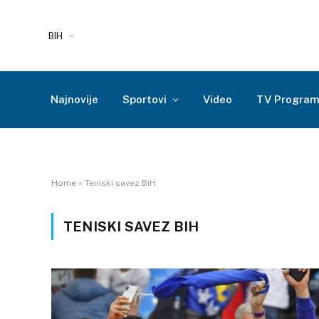
BIH
Najnovije
Sportovi
Video
TV Progra
Home
»
Teniski savez BiH
TENISKI SAVEZ BIH