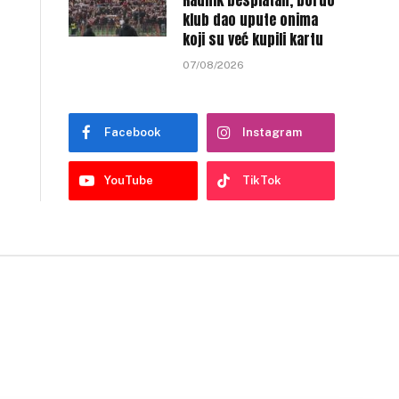
Radnik besplatan, bordo
klub dao upute onima
koji su već kupili kartu
07/08/2026
Facebook
Instagram
YouTube
TikTok