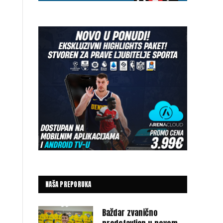
NAŠA PREPORUKA
Baždar zvanično