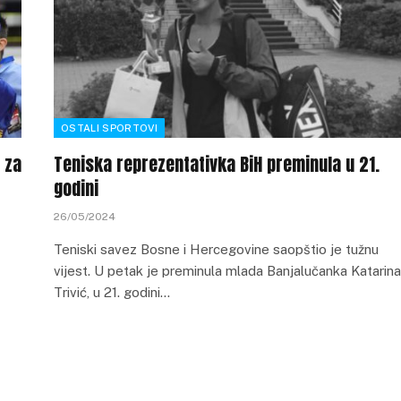
OSTALI SPORTOVI
 za
Teniska reprezentativka BiH preminula u 21.
godini
26/05/2024
Teniski savez Bosne i Hercegovine saopštio je tužnu
vijest. U petak je preminula mlada Banjalučanka Katarina
Trivić, u 21. godini…