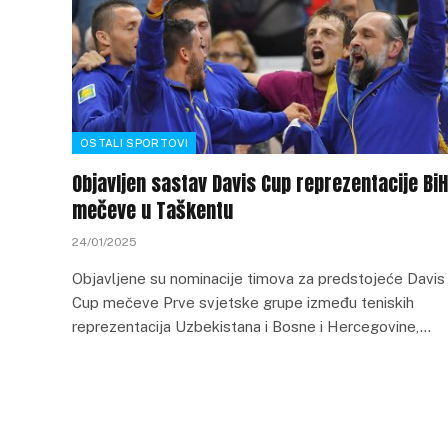
OSTALI SPORTOVI
Objavljen sastav Davis Cup reprezentacije BiH
mečeve u Taškentu
24/01/2025
Objavljene su nominacije timova za predstojeće Davis
Cup mečeve Prve svjetske grupe između teniskih
reprezentacija Uzbekistana i Bosne i Hercegovine,…