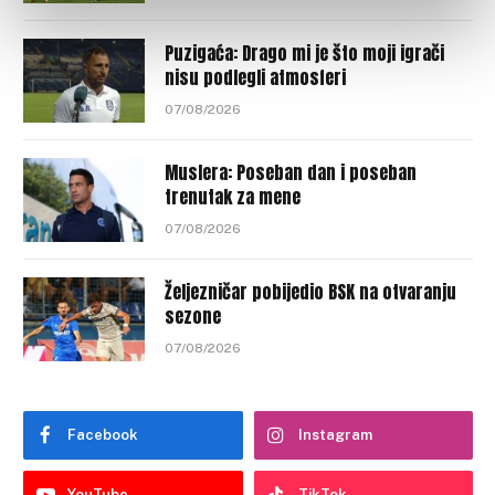
Puzigaća: Drago mi je što moji igrači
nisu podlegli atmosferi
07/08/2026
Muslera: Poseban dan i poseban
trenutak za mene
07/08/2026
Željezničar pobijedio BSK na otvaranju
sezone
07/08/2026
Facebook
Instagram
YouTube
TikTok