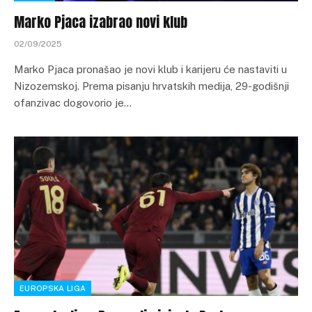
Marko Pjaca izabrao novi klub
02/09/2025
Marko Pjaca pronašao je novi klub i karijeru će nastaviti u
Nizozemskoj. Prema pisanju hrvatskih medija, 29-godišnji
ofanzivac dogovorio je…
EUROPSKA LIGA