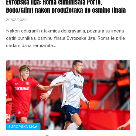
Evropska liga: Roma eliminisala Porto,
Bodo/Glimt nakon produžetaka do osmine finala
20/02/2025
Nakon odigranih utakmica doigravanja, poznata su imena
četiri putnika u osminu finala Evropske lige. Roma je prije
sedam dana remizirala…
EUROPSKA LIGA