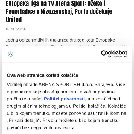
Evropska liga na TV Arena Sport: Džeko i
Fenerbahce u Nizozemskoj, Porto dočekuje
United
03/10/2024
Jedna od zanimljivijih utakmica drugog kola Evropske
lige igra se večeras u Enschedeu, gdje će Twente ugostiti
Fenerbahce našeg Edina Džeke. Za razliku…
Ova web stranica koristi kolačiće
Voditelj obrade ARENA SPORT BH d.o.o. Sarajevo. Više
o podacima koje obrađujemo kao i o vašim pravima
pročitajte u našoj
Politici privatnosti
, a o kolačićima i
drugim sličnim tehnologijama u Politici kolačića. Kolačiće
u bilo kojem trenutku možete ponovno ažurirati klikom na
„Prikaži detalje“. Privolu možete u bilo kojem trenutku
povući bez negativnih posljedica.