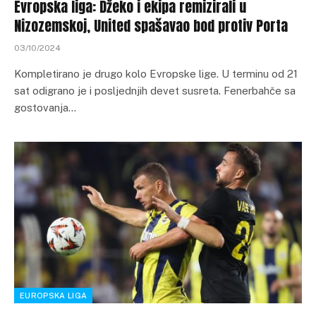
Evropska liga: Džeko i ekipa remizirali u
Nizozemskoj, United spašavao bod protiv Porta
03/10/2024
Kompletirano je drugo kolo Evropske lige. U terminu od 21
sat odigrano je i posljednjih devet susreta. Fenerbahče sa
gostovanja…
EUROPSKA LIGA