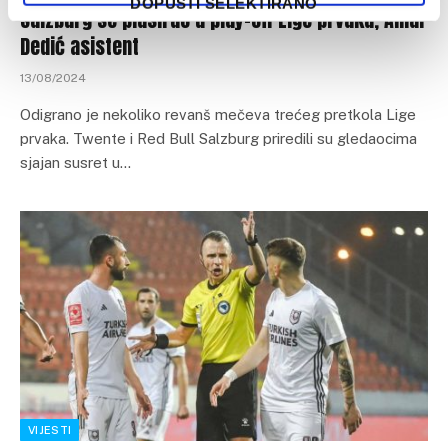
DOPUSTI SELEKTIRANO
Salzburg se plasirao u play-off Lige prvaka, Amar
Dedić asistent
13/08/2024
Odigrano je nekoliko revanš mečeva trećeg pretkola Lige
prvaka. Twente i Red Bull Salzburg priredili su gledaocima
sjajan susret u…
VIJESTI