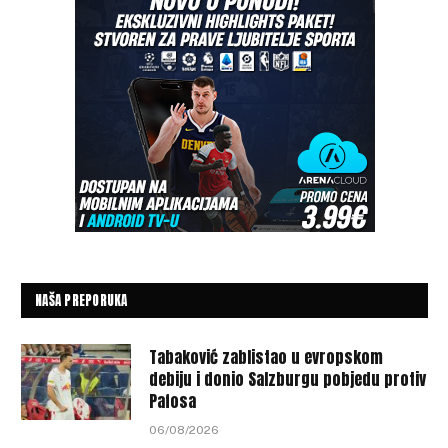
NAŠA PREPORUKA
Tabaković zablistao u evropskom
debiju i donio Salzburgu pobjedu protiv
Pafosa
06/08/2026