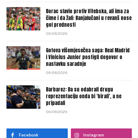
Borac slavio protiv Vitebska, ali ima za
čime i da žali: Banjalučani u revanš nose
gol prednosti
06/08/2026
Gotova višemjesečna saga: Real Madrid
i Vinicius Junior postigli dogovor o
nastavku saradnje
06/08/2026
Barbarez: Da su odabrali drugu
reprezentaciju onda bi ‘birali’, a ne
pripadali
06/08/2026
Facebook
Instagram