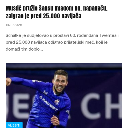
Muslić pružio šansu mladom bh. napadaču,
zaigrao je pred 25.000 navijača
14/11/2025
Schalke je sudjelovao u proslavi 60. rođendana Twentea i
pred 25.000 navijača odigrao prijateljski meč, koji je
domaći tim dobio…
VIJESTI