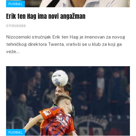
FUDBAL
Erik ten Hag ima novi angažman
07/01/2026
Nizozemski stručnjak Erik ten Hag je imenovan za novog
tehničkog direktora Twenta, vrativši se u klub za koji ga
veže…
FUDBAL