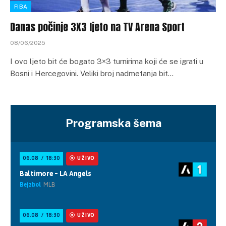
FIBA
Danas počinje 3X3 ljeto na TV Arena Sport
08/06/2025
I ovo ljeto bit će bogato 3×3 turnirima koji će se igrati u
Bosni i Hercegovini. Veliki broj nadmetanja bit…
Programska šema