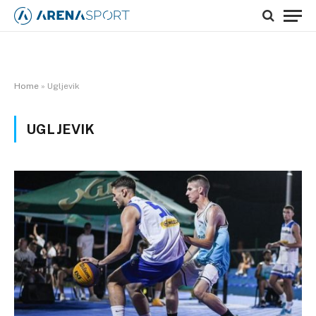
Home
»
Ugljevik
UGLJEVIK