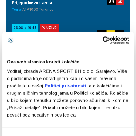
Ova web stranica koristi kolačiće
Voditelj obrade ARENA SPORT BH d.o.o. Sarajevo. Više
o podacima koje obrađujemo kao i o vašim pravima
pročitajte u našoj
Politici privatnosti
, a o kolačićima i
drugim sličnim tehnologijama u Politici kolačića. Kolačiće
u bilo kojem trenutku možete ponovno ažurirati klikom na
„Prikaži detalje“. Privolu možete u bilo kojem trenutku
povući bez negativnih posljedica.
Consent