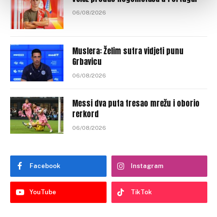
06/08/2026
Muslera: Želim sutra vidjeti punu
Grbavicu
06/08/2026
Messi dva puta tresao mrežu i oborio
rerkord
06/08/2026
Facebook
Instagram
YouTube
TikTok