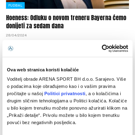
FUDBAL
Hoeness: Odluku o novom treneru Bayerna ćemo
donijeti za sedam dana
28/04/2024
Njemački gigant Bayern za sedam dana bi mogao riješiti
pitanje trenera za narednu sezonu, rekao je počasni
predsjednik kluba, Uli Hoeness. Bayern…
Ova web stranica koristi kolačiće
Voditelj obrade ARENA SPORT BH d.o.o. Sarajevo. Više
o podacima koje obrađujemo kao i o vašim pravima
Programska šema
pročitajte u našoj
Politici privatnosti
, a o kolačićima i
drugim sličnim tehnologijama u Politici kolačića. Kolačiće
u bilo kojem trenutku možete ponovno ažurirati klikom na
„Prikaži detalje“. Privolu možete u bilo kojem trenutku
povući bez negativnih posljedica.