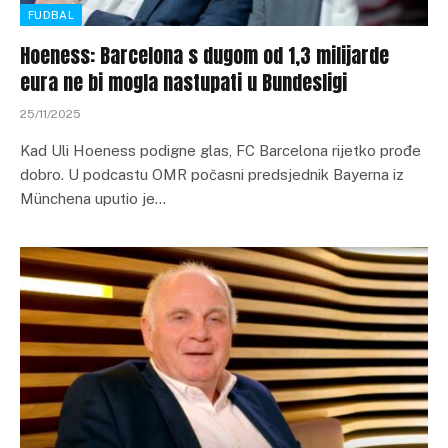
FUDBAL
Hoeness: Barcelona s dugom od 1,3 milijarde
eura ne bi mogla nastupati u Bundesligi
25/11/2025
Kad Uli Hoeness podigne glas, FC Barcelona rijetko prođe
dobro. U podcastu OMR počasni predsjednik Bayerna iz
Münchena uputio je…