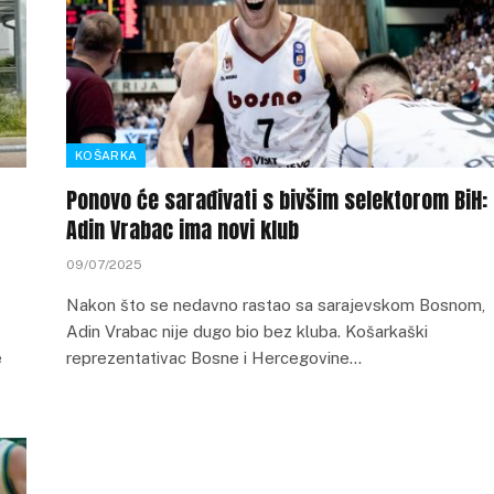
KOŠARKA
Ponovo će sarađivati s bivšim selektorom BiH:
Adin Vrabac ima novi klub
09/07/2025
Nakon što se nedavno rastao sa sarajevskom Bosnom,
Adin Vrabac nije dugo bio bez kluba. Košarkaški
e
reprezentativac Bosne i Hercegovine…