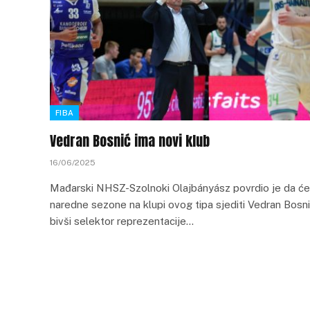
FIBA
Vedran Bosnić ima novi klub
16/06/2025
Mađarski NHSZ-Szolnoki Olajbányász povrdio je da će
naredne sezone na klupi ovog tipa sjediti Vedran Bosni
bivši selektor reprezentacije…