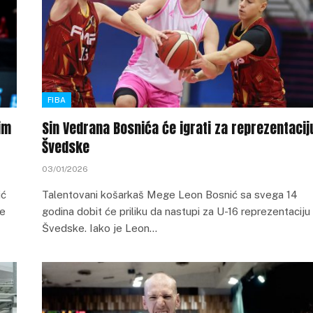
FIBA
im
Sin Vedrana Bosnića će igrati za reprezentacij
Švedske
03/01/2026
ić
Talentovani košarkaš Mege Leon Bosnić sa svega 14
je
godina dobit će priliku da nastupi za U-16 reprezentaciju
Švedske. Iako je Leon…