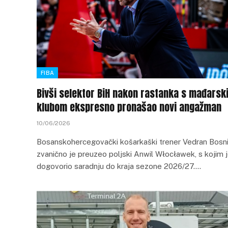
FIBA
Bivši selektor BiH nakon rastanka s mađarsk
klubom ekspresno pronašao novi angažman
10/06/2026
Bosanskohercegovački košarkaški trener Vedran Bosn
zvanično je preuzeo poljski Anwil Włocławek, s kojim 
dogovorio saradnju do kraja sezone 2026/27.…