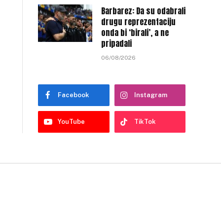
Barbarez: Da su odabrali
drugu reprezentaciju
onda bi ‘birali’, a ne
pripadali
06/08/2026
Facebook
Instagram
YouTube
TikTok