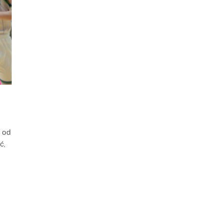
 od
ć,