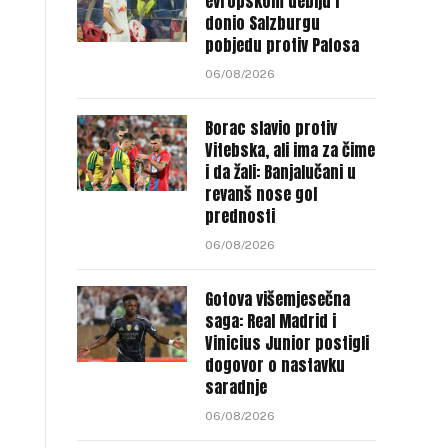
evropskom debiju i
donio Salzburgu
pobjedu protiv Pafosa
06/08/2026
Borac slavio protiv
Vitebska, ali ima za čime
i da žali: Banjalučani u
revanš nose gol
prednosti
06/08/2026
Gotova višemjesečna
saga: Real Madrid i
Vinicius Junior postigli
dogovor o nastavku
saradnje
06/08/2026