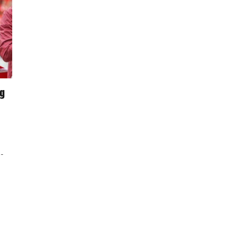
og
5-