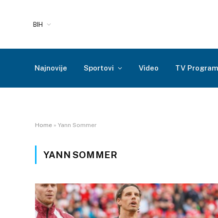
BIH
Najnovije
Sportovi
Video
TV Progra
Home
»
Yann Sommer
YANN SOMMER