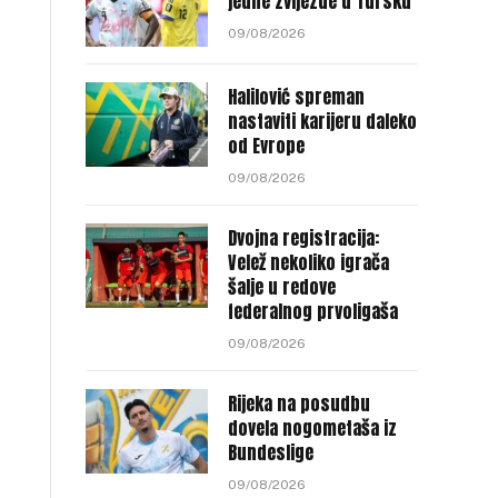
jedne zvijezde u Tursku
09/08/2026
Halilović spreman
nastaviti karijeru daleko
od Evrope
09/08/2026
Dvojna registracija:
Velež nekoliko igrača
šalje u redove
federalnog prvoligaša
09/08/2026
Rijeka na posudbu
dovela nogometaša iz
Bundeslige
09/08/2026