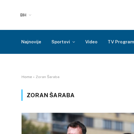
BIH
Najnovije
Sportovi
Video
TV Progra
Home
»
Zoran Šaraba
ZORAN ŠARABA