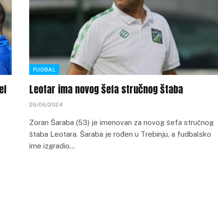
FUDBAL
el
Leotar ima novog šefa stručnog štaba
26/06/2024
Zoran Šaraba (53) je imenovan za novog šefa stručnog
štaba Leotara. Šaraba je rođen u Trebinju, a fudbalsko
ime izgradio…