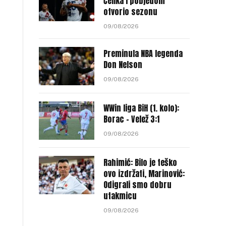
Čelika i pobjedom
otvorio sezonu
09/08/2026
Preminula NBA legenda
Don Nelson
09/08/2026
WWin liga BiH (1. kolo):
Borac – Velež 3:1
09/08/2026
Rahimić: Bilo je teško
ovo izdržati, Marinović:
Odigrali smo dobru
utakmicu
09/08/2026