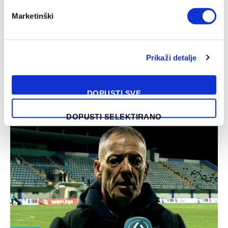
VIJESTI
Marketinški
Milošević i Ivanković odredili početne postave za
meč u Konjicu
08/03/2025
Prikaži detalje
Fudbaleri Igmana će danas u okviru 21. kola WWin lige
Bosne i Hercegovine na domaćem terenu u Konjicu ugostiti
DOPUSTI SVE
Zrinjski.…
DOPUSTI SELEKTIRANO