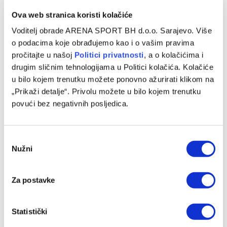
Ova web stranica koristi kolačiće
VIJESTI
Voditelj obrade ARENA SPORT BH d.o.o. Sarajevo. Više
Milošević: Pokušali smo da se odbranimo, ali
o podacima koje obrađujemo kao i o vašim pravima
nismo uspjeli u tome
pročitajte u našoj
Politici privatnosti
, a o kolačićima i
08/03/2025
drugim sličnim tehnologijama u Politici kolačića. Kolačiće
u bilo kojem trenutku možete ponovno ažurirati klikom na
Igman je u 21. kolu WWin lige Bosne i Hercegovine poražen
„Prikaži detalje“. Privolu možete u bilo kojem trenutku
od Zrinjskog rezultatom 0:3. Od 17. minuti tim iz…
povući bez negativnih posljedica.
Consent
Nužni
Selection
Za postavke
Statistički