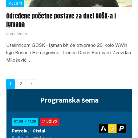
VIJESTI
Određene početne postave za duel GOŠK-a i
Igmana
28/02/2025
Utakmicom GOŠK – Igman bit će otvoreno 20. kolo WWin
lige Bosne i Hercegovine. Treneri Damir Borovac i Zvezdan
Milošević…
Next
1
2
Programska šema