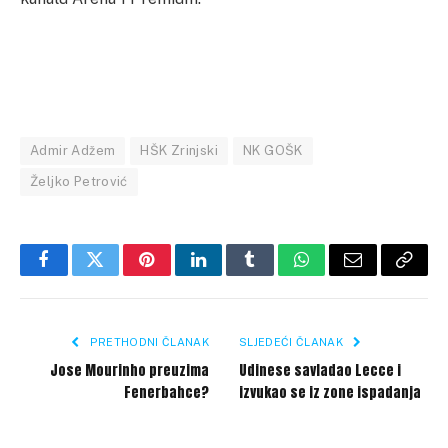
Admir Adžem
HŠK Zrinjski
NK GOŠK
Željko Petrović
Facebook
Twitter
Pinterest
LinkedIn
Tumblr
WhatsApp
Email
Copy
Link
PRETHODNI ČLANAK
SLJEDEĆI ČLANAK
Jose Mourinho preuzima
Udinese savladao Lecce i
Fenerbahce?
izvukao se iz zone ispadanja