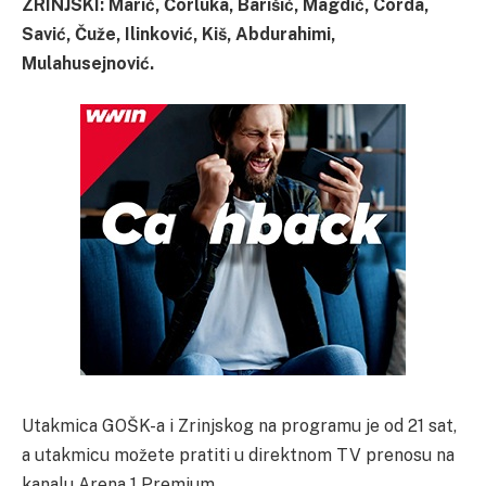
ZRINJSKI: Marić, Ćorluka, Barišić, Magdić, Corda,
Savić, Čuže, Ilinković, Kiš, Abdurahimi,
Mulahusejnović.
Utakmica GOŠK-a i Zrinjskog na programu je od 21 sat,
a utakmicu možete pratiti u direktnom TV prenosu na
kanalu Arena 1 Premium.