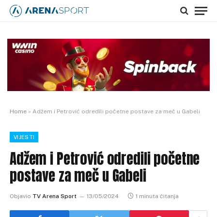
Home
»
Adžem i Petrović odredili početne postave za meč u Gabeli
VIJESTI
Adžem i Petrović odredili početne
postave za meč u Gabeli
Objavio
TV Arena Sport
13/05/2024
1 minuta čitanja