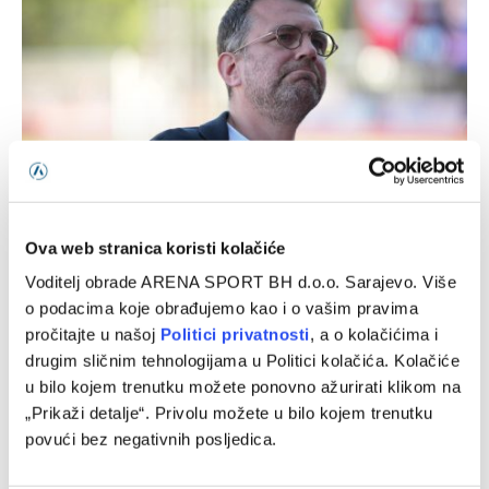
Misimović: Nova sezona, stare navike
Ova web stranica koristi kolačiće
10/08/2026
Voditelj obrade ARENA SPORT BH d.o.o. Sarajevo. Više
o podacima koje obrađujemo kao i o vašim pravima
pročitajte u našoj
Politici privatnosti
, a o kolačićima i
drugim sličnim tehnologijama u Politici kolačića. Kolačiće
u bilo kojem trenutku možete ponovno ažurirati klikom na
„Prikaži detalje“. Privolu možete u bilo kojem trenutku
povući bez negativnih posljedica.