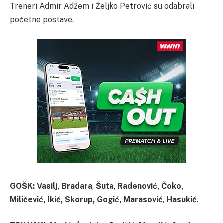
Treneri Admir Adžem i Željko Petrović su odabrali
početne postave.
GOŠK: Vasilj,
Bradara
,
Šuta,
Radenović
,
Čoko
,
Miličević, Ikić,
Skorup,
Gogić, Marasović
,
Hasukić
.