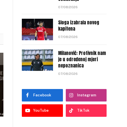
07/08/2026
Sloga izabrala novog
kapitena
07/08/2026
Milanović: Protivnik nam
je u određenoj mjeri
nepoznanica
07/08/2026
Facebook
Instagram
YouTube
TikTok