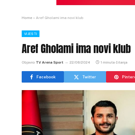
Home
»
Aref Gholami ima novi klub
VIJESTI
Aref Gholami ima novi klub
Objavio
TV Arena Sport
22/08/2024
1 minuta čitanja
Facebook
Twitter
Pinter