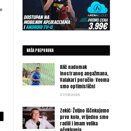
je
NAŠA PREPORUKA
Alić nadomak
inostranog angažmana,
Valakari poručio: Veoma
smo optimistični
07/08/2026
Zekić: Željno iščekujemo
prvo kolo, vrijedno smo
py
radili i imam velika
očekivanja
nk