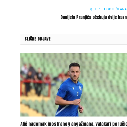
PRETHODNI ČLANA
Danijela Pranjića očekuju dvije kaz
SLIČNE OBJAVE
Alić nadomak inostranog angažmana, Valakari poručio