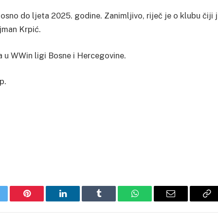
no do ljeta 2025. godine. Zanimljivo, riječ je o klubu čiji 
jman Krpić.
 u WWin ligi Bosne i Hercegovine.
p.
itter
Pinterest
LinkedIn
Tumblr
WhatsApp
Email
Co
Li