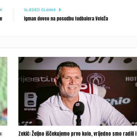
K
SLJEDEĆI ČLANAK
ne
Igman doveo na posudbu fudbalera Veleža
:
Zekić: Željno iščekujemo prvo kolo, vrijedno smo radili i