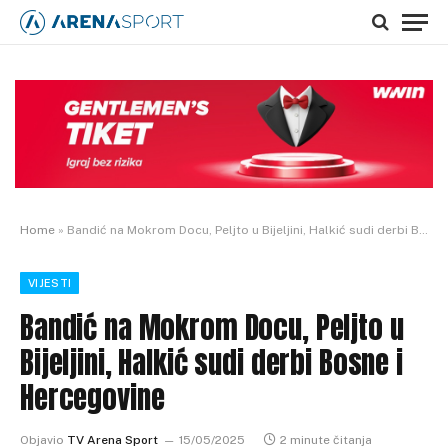
Home
»
Bandić na Mokrom Docu, Peljto u Bijeljini, Halkić sudi derbi Bosne i Hercegovine
VIJESTI
Bandić na Mokrom Docu, Peljto u
Bijeljini, Halkić sudi derbi Bosne i
Hercegovine
Objavio
TV Arena Sport
15/05/2025
2 minute čitanja