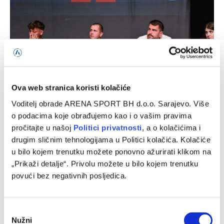
Skupština Čelika podržala izgradnju Nacionalnog stadiona
Ova web stranica koristi kolačiće
u Zenici, ali uz jasno definisane uslove
Voditelj obrade ARENA SPORT BH d.o.o. Sarajevo. Više
08/08/2026
o podacima koje obrađujemo kao i o vašim pravima
pročitajte u našoj
Politici privatnosti
, a o kolačićima i
drugim sličnim tehnologijama u Politici kolačića. Kolačiće
u bilo kojem trenutku možete ponovno ažurirati klikom na
„Prikaži detalje“. Privolu možete u bilo kojem trenutku
povući bez negativnih posljedica.
Consent
Nužni
Selection