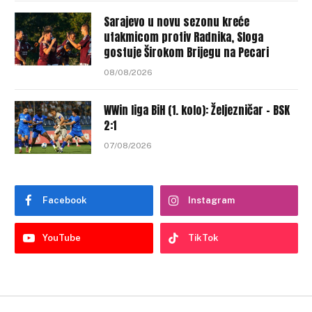
Sarajevo u novu sezonu kreće
utakmicom protiv Radnika, Sloga
gostuje Širokom Brijegu na Pecari
08/08/2026
WWin liga BiH (1. kolo): Željezničar – BSK
2:1
07/08/2026
Facebook
Instagram
YouTube
TikTok