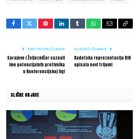
Facebook
Twitter
Pinterest
LinkedIn
Tumblr
WhatsApp
Email
Copy
Link
PRETHODNI ČLANAK
SLJEDEĆI ČLANAK
Sarajevo i Željezničar saznali
Kadetska reprezentacija BiH
ime potencijalnih protivnika
upisala novi trijumf
u Konferencijskoj ligi
SLIČNE OBJAVE