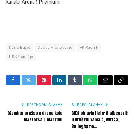
kanalu Arena 1 Premium.
Dario Bašić
Duško Vranešević
FK Radnik
HŠK Posušje
Facebook
Twitter
Pinterest
LinkedIn
Tumblr
WhatsApp
Email
Copy
Link
PRETHODNI ČLANAK
SLJEDEĆI ČLANAK
Džumhur prošao u drugo kolo
CIES objavio listu: Alajbegović
Mastersa u Madridu
u društvu Yamala, Wirtza,
Belinghama…