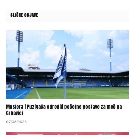
SLIČNE OBJAVE
Muslera i Puzigaća odredili početne postave za meč na
Grbavici
07/08/2026