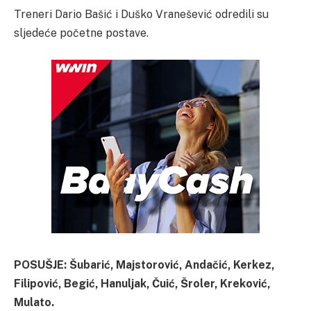
Treneri Dario Bašić i Duško Vranešević odredili su
sljedeće početne postave.
POSUŠJE: Šubarić, Majstorović, Andačić, Kerkez,
Filipović, Begić, Hanuljak, Čuić, Šroler, Kreković,
Mulato.