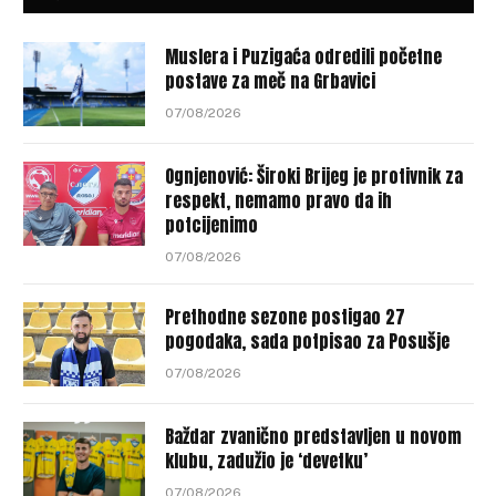
Muslera i Puzigaća odredili početne
postave za meč na Grbavici
07/08/2026
Ognjenović: Široki Brijeg je protivnik za
respekt, nemamo pravo da ih
potcijenimo
07/08/2026
Prethodne sezone postigao 27
pogodaka, sada potpisao za Posušje
07/08/2026
Baždar zvanično predstavljen u novom
klubu, zadužio je ‘devetku’
07/08/2026