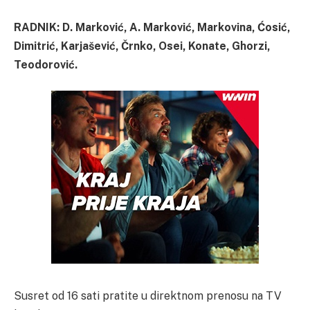
RADNIK: D. Marković, A. Marković, Markovina, Ćosić,
Dimitrić, Karjašević, Črnko, Osei, Konate, Ghorzi,
Teodorović.
Susret od 16 sati pratite u direktnom prenosu na TV