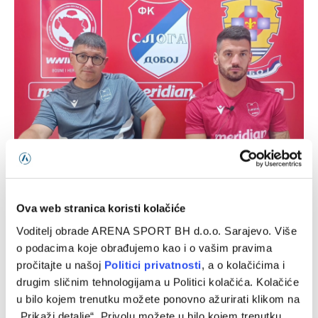
Ognjenović: Široki Brijeg je protivnik za respekt, nemamo
pravo da ih potcijenimo
Ova web stranica koristi kolačiće
07/08/2026
Voditelj obrade ARENA SPORT BH d.o.o. Sarajevo. Više
o podacima koje obrađujemo kao i o vašim pravima
pročitajte u našoj
Politici privatnosti
, a o kolačićima i
drugim sličnim tehnologijama u Politici kolačića. Kolačiće
u bilo kojem trenutku možete ponovno ažurirati klikom na
„Prikaži detalje“. Privolu možete u bilo kojem trenutku