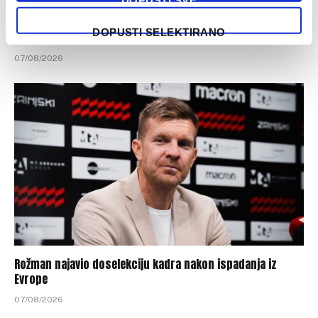
Poznato koliko je gledalaca pratilo meč Borac – Vitebsk u
DOPUSTI SELEKTIRANO
Banjaluci
07/08/2026
Rožman najavio doselekciju kadra nakon ispadanja iz
Evrope
07/08/2026