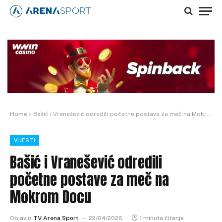
Home
»
Bašić i Vranešević odredili početne postave za meč na Mokrom Docu
VIJESTI
Bašić i Vranešević odredili
početne postave za meč na
Mokrom Docu
Objavio
TV Arena Sport
22/04/2026
1 minuta čitanja