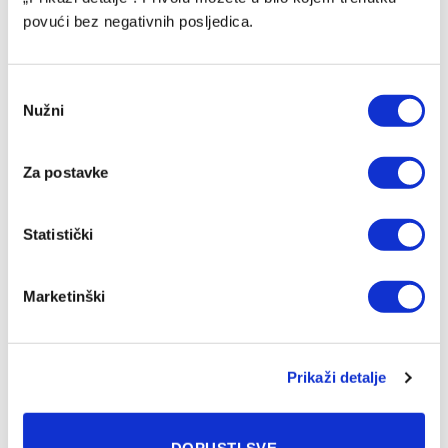
povući bez negativnih posljedica.
Consent
Nužni
Selection
Prethodne sezone postigao 27 pogodaka, sada potpisao
za Posušje
Za postavke
07/08/2026
Statistički
Marketinški
Prikaži detalje
DOPUSTI SVE