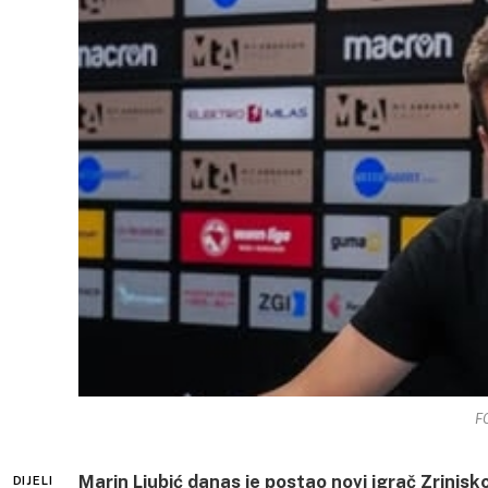
FO
Marin Ljubić danas je postao novi igrač Zrinjs
DIJELI