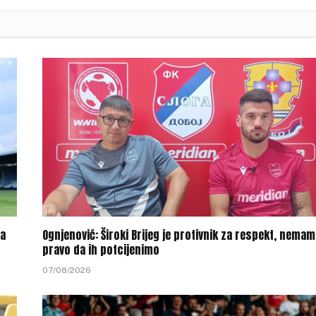
na
Ognjenović: Široki Brijeg je protivnik za respekt, nema
pravo da ih potcijenimo
07/08/2026