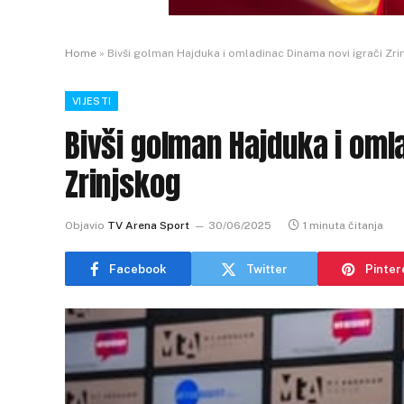
Home
»
Bivši golman Hajduka i omladinac Dinama novi igrači Zri
VIJESTI
Bivši golman Hajduka i oml
Zrinjskog
Objavio
TV Arena Sport
30/06/2025
1 minuta čitanja
Facebook
Twitter
Pinter