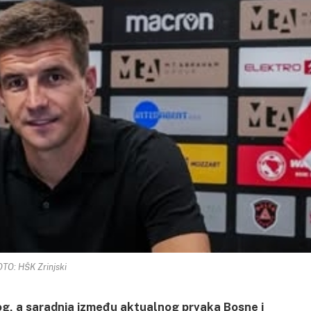
TO: HŠK Zrinjski
kog, a saradnja između aktualnog prvaka Bosne i