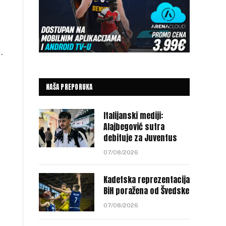
.
NAŠA PREPORUKA
Italijanski mediji:
Alajbegović sutra
debituje za Juventus
07/08/2026
Kadetska reprezentacija
BiH poražena od Švedske
07/08/2026