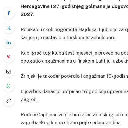
Hercegovine i 27-godišnjeg golmana je dogovo
2027.
Ponikao u školi nogometa Hajduka, Ljubić je za s
karijeru je nastavio u turskom Istanbulsporu.
Kao igrač tog kluba šest mjeseci je proveo na pos
obogatio angažmanima u finskom Lahtiju, uzbekis
Zrinjski je također potvrdio i angažman 19-godiš
Lijevi bek danas je potpisao trogodišnji ugovor
Zagreb.
Rođeni Čapljinac već je bio igrač Zrinjskog, ali
zagrebačkog kluba stigao prije sedam godina.