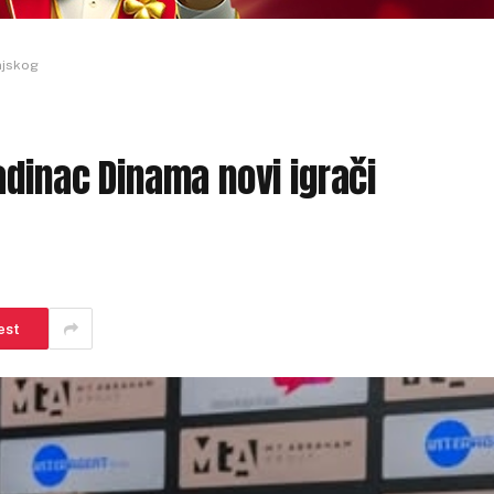
njskog
adinac Dinama novi igrači
est