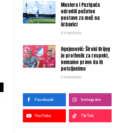
Muslera i Puzigaća
odredili početne
postave za meč na
Grbavici
07/08/2026
Ognjenović: Široki Brijeg
je protivnik za respekt,
nemamo pravo da ih
potcijenimo
07/08/2026
py
Facebook
Instagram
nk
YouTube
TikTok