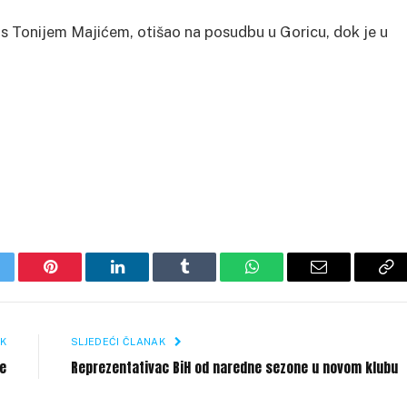
 s Tonijem Majićem, otišao na posudbu u Goricu, dok je u
itter
Pinterest
LinkedIn
Tumblr
WhatsApp
Email
Co
Li
K
SLJEDEĆI ČLANAK
je
Reprezentativac BiH od naredne sezone u novom klubu