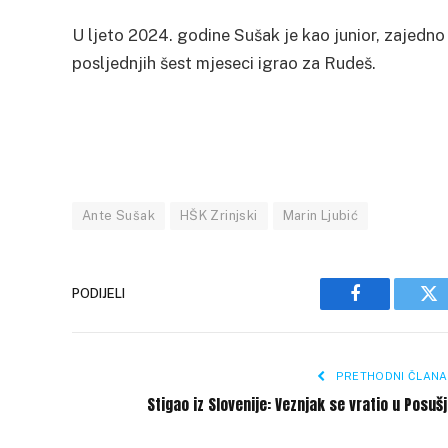
U ljeto 2024. godine Sušak je kao junior, zajedno
posljednjih šest mjeseci igrao za Rudeš.
Ante Sušak
HŠK Zrinjski
Marin Ljubić
PODIJELI
Facebook
Tw
PRETHODNI ČLANA
Stigao iz Slovenije: Veznjak se vratio u Posuš