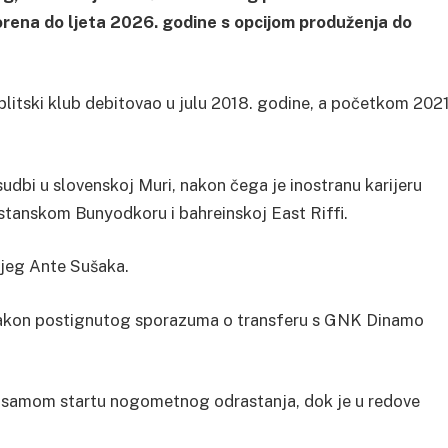
rena do ljeta 2026. godine s opcijom produženja do
plitski klub debitovao u julu 2018. godine, a početkom 2021
udbi u slovenskoj Muri, nakon čega je inostranu karijeru
tanskom Bunyodkoru i bahreinskoj East Riffi.
njeg Ante Sušaka.
 nakon postignutog sporazuma o transferu s GNK Dinamo
 na samom startu nogometnog odrastanja, dok je u redove