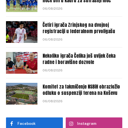
neće biti u kadru za sutrašnji meč
06/08/2026
Četiri igrača Zrinjskog na dvojnoj
registraciji u federalnom prvoligašu
06/08/2026
Nekoliko igrača Čelika još uvijek čeka
radne i boravišne dozvole
06/08/2026
Komitet za takmičenje NSBiH obrazložio
odluku o suspenziji terena na Koševu
06/08/2026
Facebook
Instagram