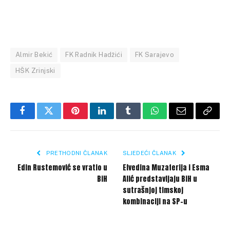
Almir Bekić
FK Radnik Hadžići
FK Sarajevo
HŠK Zrinjski
Facebook
Twitter
Pinterest
LinkedIn
Tumblr
WhatsApp
Email
Copy
Link
PRETHODNI ČLANAK
SLJEDEĆI ČLANAK
Edin Rustemović se vratio u
Elvedina Muzaferija i Esma
BiH
Alić predstavljaju BiH u
sutrašnjoj timskoj
kombinaciji na SP-u