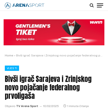
Home
»
Bivši igrač Sarajeva i Zrinjskog novo pojačanje federalnog prvoligaša
VIJESTI
Bivši igrač Sarajeva i Zrinjskog
novo pojačanje federalnog
prvoligaša
Objavio
TV Arena Sport
10/02/2025
1 minuta čitanja