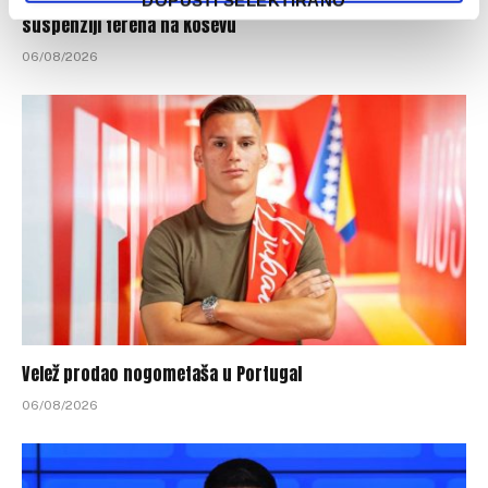
Komitet za takmičenje NSBiH obrazložio odluku o
suspenziji terena na Koševu
06/08/2026
Velež prodao nogometaša u Portugal
06/08/2026