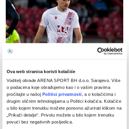
Četiri igrača Zrinjskog na dvojnoj registraciji u
federalnom prvoligašu
Ova web stranica koristi kolačiće
06/08/2026
Voditelj obrade ARENA SPORT BH d.o.o. Sarajevo. Više
o podacima koje obrađujemo kao i o vašim pravima
pročitajte u našoj
Politici privatnosti
, a o kolačićima i
drugim sličnim tehnologijama u Politici kolačića. Kolačiće
u bilo kojem trenutku možete ponovno ažurirati klikom na
„Prikaži detalje“. Privolu možete u bilo kojem trenutku
povući bez negativnih posljedica.