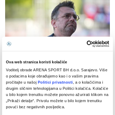
Ova web stranica koristi kolačiće
Misimović: Nova sezona, stare navike
Voditelj obrade ARENA SPORT BH d.o.o. Sarajevo. Više
10/08/2026
o podacima koje obrađujemo kao i o vašim pravima
pročitajte u našoj
Politici privatnosti
, a o kolačićima i
drugim sličnim tehnologijama u Politici kolačića. Kolačiće
u bilo kojem trenutku možete ponovno ažurirati klikom na
„Prikaži detalje“. Privolu možete u bilo kojem trenutku
povući bez negativnih posljedica.