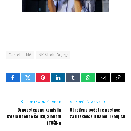
Daniel Lukić
NK Široki Brijeg
Facebook
Twitter
Pinterest
LinkedIn
Tumblr
WhatsApp
Email
Copy
Link
PRETHODNI ČLANAK
SLJEDEĆI ČLANAK
Drugostepena komisija
Određene početne postave
izdala licence Čeliku, Slobodi
za utakmice u Gabeli i Konjicu
i TOŠK-u