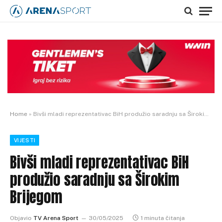
Home
»
Bivši mladi reprezentativac BiH produžio saradnju sa Širokim Brijegom
VIJESTI
Bivši mladi reprezentativac BiH
produžio saradnju sa Širokim
Brijegom
Objavio
TV Arena Sport
30/05/2025
1 minuta čitanja