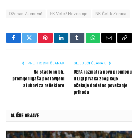
Dženan Zaimović
FK Velež Nevesinje
NK Čelik Zenica
Facebook
Twitter
Pinterest
LinkedIn
Tumblr
WhatsApp
Email
Copy
Link
PRETHODNI ČLANAK
SLJEDEĆI ČLANAK
Na stadionu bh.
UEFA razmatra novu promjenu
premijerligaša postavljeni
u Ligi prvaka zbog koje
stubovi za reflektore
očekuje dodatno povećanje
prihoda
SLIČNE OBJAVE