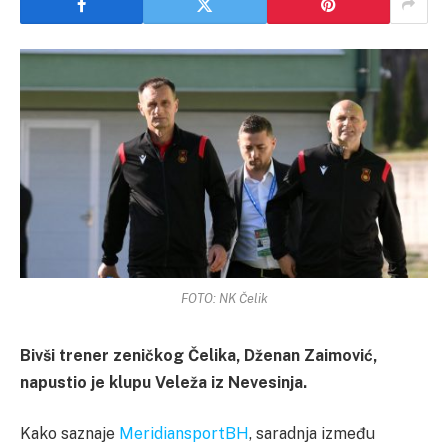
FOTO: NK Čelik
Bivši trener zeničkog Čelika, Dženan Zaimović,
napustio je klupu Veleža iz Nevesinja.
Kako saznaje
MeridiansportBH
, saradnja između