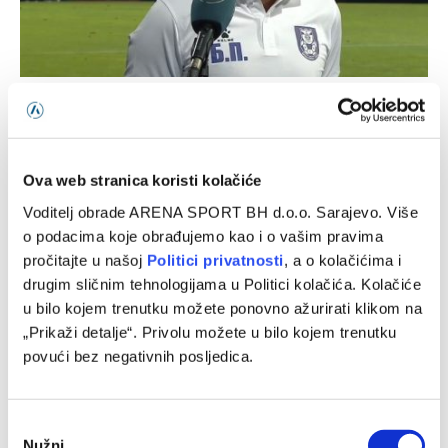
Puzigaća: Drago mi je što moji igrači nisu podlegli
atmosferi
07/08/2026
Ova web stranica koristi kolačiće
Voditelj obrade ARENA SPORT BH d.o.o. Sarajevo. Više
o podacima koje obrađujemo kao i o vašim pravima
pročitajte u našoj
Politici privatnosti
, a o kolačićima i
drugim sličnim tehnologijama u Politici kolačića. Kolačiće
u bilo kojem trenutku možete ponovno ažurirati klikom na
„Prikaži detalje“. Privolu možete u bilo kojem trenutku
povući bez negativnih posljedica.
Consent
Muslera: Poseban dan i poseban trenutak za mene
Nužni