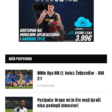
NAŠA PREPORUKA
WWin liga BiH (1. kolo): Željezničar – BSK
2:1
07/08/2026
Puzigaća: Drago mi je što moji igrači
nisu podlegli atmosferi