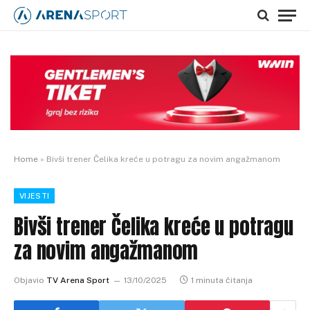
Home
»
Bivši trener Čelika kreće u potragu za novim angažmanom
VIJESTI
Bivši trener Čelika kreće u potragu
za novim angažmanom
Objavio
TV Arena Sport
13/10/2025
1 minuta čitanja