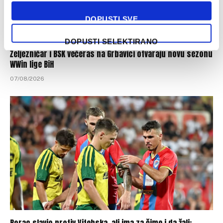
DOPUSTI SVE
DOPUSTI SELEKTIRANO
Željezničar i BSK večeras na Grbavici otvaraju novu sezonu
WWin lige BiH
07/08/2026