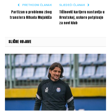
PRETHODNI ČLANAK
SLJEDEĆI ČLANAK
Partizan u problemu zbog
Tičinović karijeru nastavlja u
transfera Nihada Mujakića
Hrvatskoj, uskoro potpisuje
za novi klub
SLIČNE OBJAVE