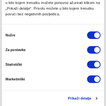
u bilo kojem trenutku možete ponovno ažurirati klikom na
„Prikaži detalje“. Privolu možete u bilo kojem trenutku
povući bez negativnih posljedica.
Consent
Nužni
Selection
Za postavke
Marinović: Sada se trebamo odmoriti i spremiti za Velež
07/08/2026
Statistički
Marketinški
Prikaži detalje