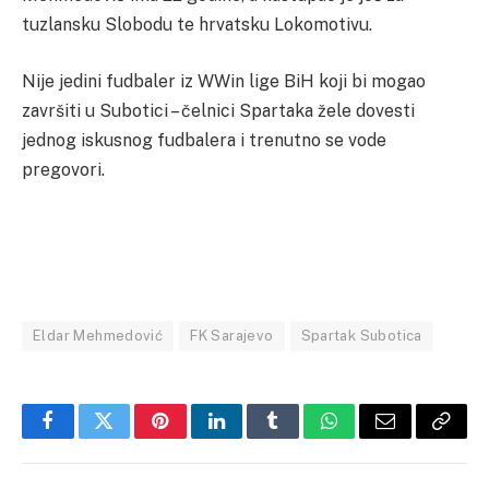
tuzlansku Slobodu te hrvatsku Lokomotivu.
Nije jedini fudbaler iz WWin lige BiH koji bi mogao
završiti u Subotici – čelnici Spartaka žele dovesti
jednog iskusnog fudbalera i trenutno se vode
pregovori.
Eldar Mehmedović
FK Sarajevo
Spartak Subotica
Facebook
Twitter
Pinterest
LinkedIn
Tumblr
WhatsApp
Email
Copy
Link