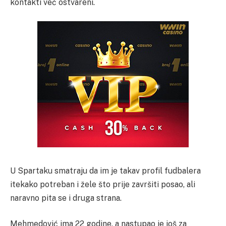
kontakti već ostvareni.
U Spartaku smatraju da im je takav profil fudbalera
itekako potreban i žele što prije završiti posao, ali
naravno pita se i druga strana.
Mehmedović ima 22 godine, a nastupao je još za