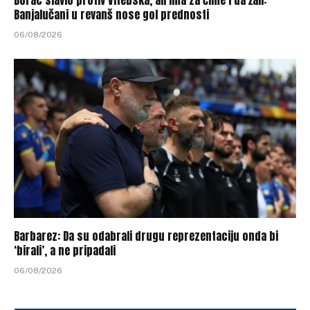
Borac slavio protiv Vitebska, ali ima za čime i da žali:
Banjalučani u revanš nose gol prednosti
06/08/2026
Barbarez: Da su odabrali drugu reprezentaciju onda bi
‘birali’, a ne pripadali
06/08/2026