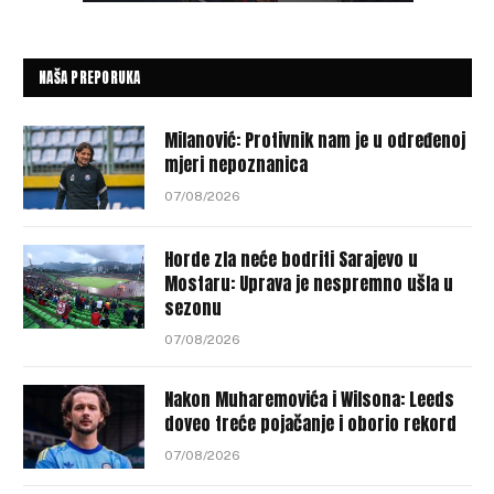
NAŠA PREPORUKA
Milanović: Protivnik nam je u određenoj
mjeri nepoznanica
07/08/2026
Horde zla neće bodriti Sarajevo u
Mostaru: Uprava je nespremno ušla u
sezonu
07/08/2026
Nakon Muharemovića i Wilsona: Leeds
doveo treće pojačanje i oborio rekord
07/08/2026