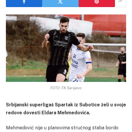
FOTO: FK Sarajevo
Srbijanski superligaš Spartak iz Subotice želi u svoje
redove dovesti Eldara Mehmedovića.
Mehmedović nije u planovima stručnog štaba bordo