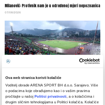
Milanović: Protivnik nam je u određenoj mjeri nepoznanica
07/08/2026
Ova web stranica koristi kolačiće
Horde zla neće bodriti Sarajevo u Mostaru: Uprava je
nespremno ušla u sezonu
Voditelj obrade ARENA SPORT BH d.o.o. Sarajevo. Više
o podacima koje obrađujemo kao i o vašim pravima
07/08/2026
pročitajte u našoj
Politici privatnosti
, a o kolačićima i
drugim sličnim tehnologijama u Politici kolačića. Kolačiće