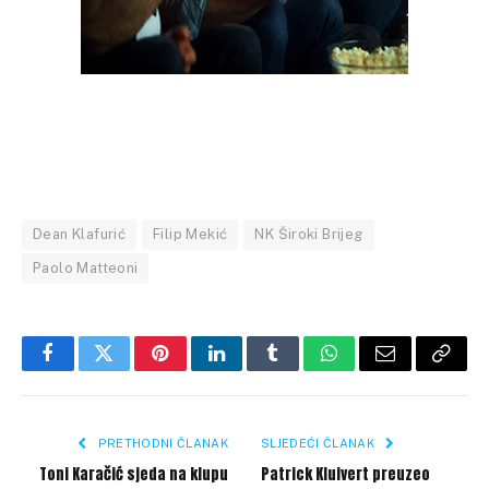
Dean Klafurić
Filip Mekić
NK Široki Brijeg
Paolo Matteoni
Facebook
Twitter
Pinterest
LinkedIn
Tumblr
WhatsApp
Email
Copy
Link
PRETHODNI ČLANAK
SLJEDEĆI ČLANAK
Toni Karačić sjeda na klupu
Patrick Kluivert preuzeo