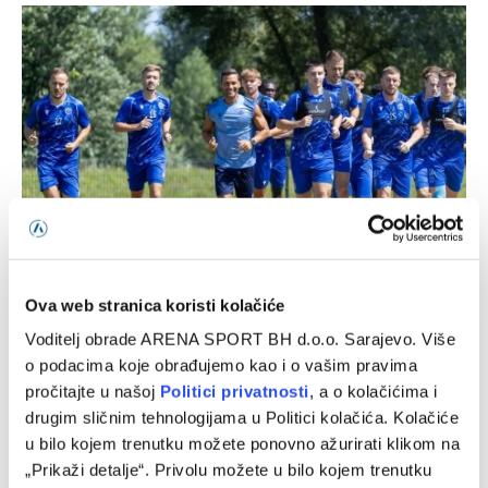
Željezničar objavio imena igrača koji neće biti u kadru za
sutrašnji meč
Ova web stranica koristi kolačiće
Voditelj obrade ARENA SPORT BH d.o.o. Sarajevo. Više
06/08/2026
o podacima koje obrađujemo kao i o vašim pravima
pročitajte u našoj
Politici privatnosti
, a o kolačićima i
drugim sličnim tehnologijama u Politici kolačića. Kolačiće
u bilo kojem trenutku možete ponovno ažurirati klikom na
„Prikaži detalje“. Privolu možete u bilo kojem trenutku