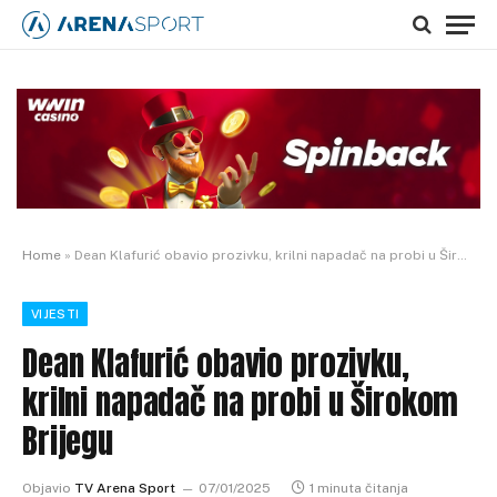
Home
»
Dean Klafurić obavio prozivku, krilni napadač na probi u Širokom Brijegu
VIJESTI
Dean Klafurić obavio prozivku,
krilni napadač na probi u Širokom
Brijegu
Objavio
TV Arena Sport
07/01/2025
1 minuta čitanja