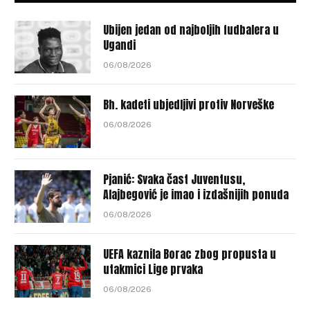
Ubijen jedan od najboljih fudbalera u
Ugandi
06/08/2026
Bh. kadeti ubjedljivi protiv Norveške
06/08/2026
Pjanić: Svaka čast Juventusu,
Alajbegović je imao i izdašnijih ponuda
06/08/2026
UEFA kaznila Borac zbog propusta u
utakmici Lige prvaka
06/08/2026