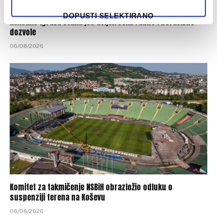
DOPUSTI SELEKTIRANO
Nekoliko igrača Čelika još uvijek čeka radne i boravišne
dozvole
06/08/2026
Komitet za takmičenje NSBiH obrazložio odluku o
suspenziji terena na Koševu
06/08/2026