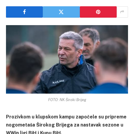
FOTO: NK Široki Brijeg
Prozivkom u klupskom kampu započele su pripreme
nogometaša Širokog Brijega za nastavak sezone u
WWin ligi BiH i Kupu BiH.