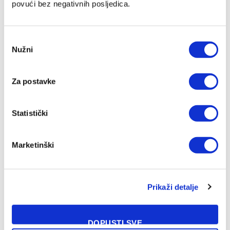
povući bez negativnih posljedica.
Consent
Nužni
Selection
Četiri igrača Zrinjskog na dvojnoj registraciji u
Za postavke
federalnom prvoligašu
06/08/2026
Statistički
Marketinški
Prikaži detalje
DOPUSTI SVE