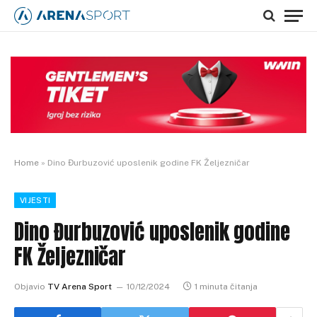
Home
»
Dino Đurbuzović uposlenik godine FK Željezničar
VIJESTI
Dino Đurbuzović uposlenik godine
FK Željezničar
Objavio
TV Arena Sport
10/12/2024
1 minuta čitanja