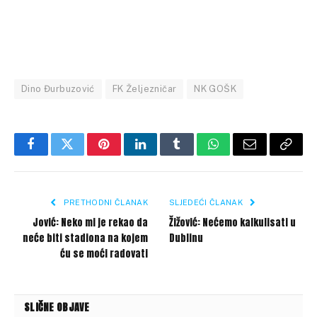
Dino Đurbuzović
FK Željezničar
NK GOŠK
Facebook
Twitter
Pinterest
LinkedIn
Tumblr
WhatsApp
Email
Copy
Link
PRETHODNI ČLANAK
SLJEDEĆI ČLANAK
Jović: Neko mi je rekao da
Žižović: Nećemo kalkulisati u
neće biti stadiona na kojem
Dublinu
ću se moći radovati
SLIČNE OBJAVE