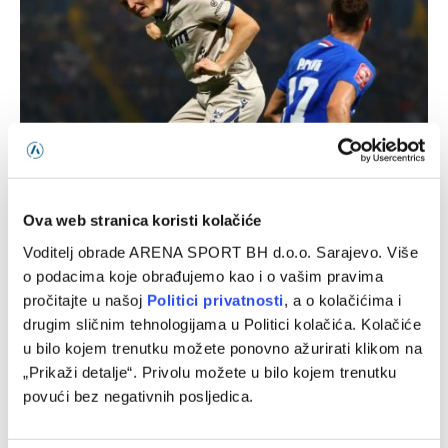
Šošić: Poseban trenutak za mene, nakon skoro deset
mjeseci bola i rada
Ova web stranica koristi kolačiće
10/08/2026
Voditelj obrade ARENA SPORT BH d.o.o. Sarajevo. Više
o podacima koje obrađujemo kao i o vašim pravima
pročitajte u našoj
Politici privatnosti
, a o kolačićima i
drugim sličnim tehnologijama u Politici kolačića. Kolačiće
u bilo kojem trenutku možete ponovno ažurirati klikom na
„Prikaži detalje“. Privolu možete u bilo kojem trenutku
povući bez negativnih posljedica.