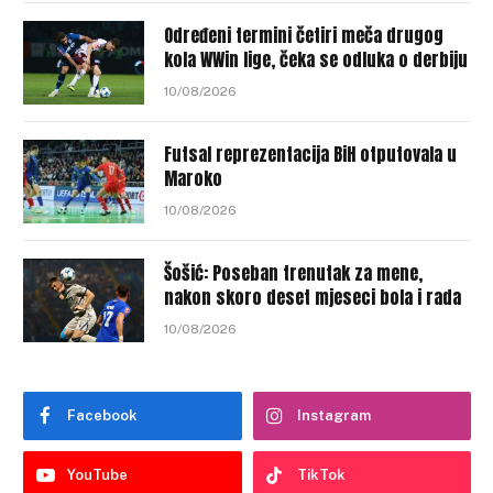
Određeni termini četiri meča drugog
kola WWin lige, čeka se odluka o derbiju
10/08/2026
Futsal reprezentacija BiH otputovala u
Maroko
10/08/2026
Šošić: Poseban trenutak za mene,
nakon skoro deset mjeseci bola i rada
10/08/2026
Facebook
Instagram
YouTube
TikTok