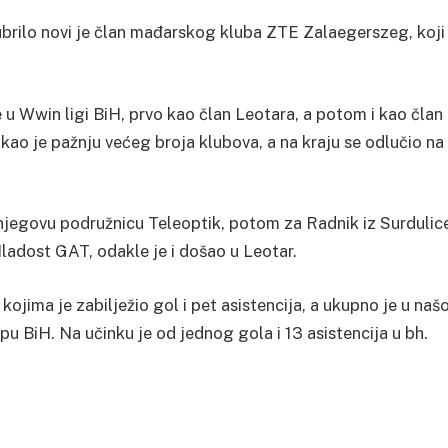
ubrilo novi je član mađarskog kluba ZTE Zalaegerszeg, koji
e u Wwin ligi BiH, prvo kao član Leotara, a potom i kao član
kao je pažnju većeg broja klubova, a na kraju se odlučio na
a njegovu podružnicu Teleoptik, potom za Radnik iz Surdulic
adost GAT, odakle je i došao u Leotar.
jima je zabilježio gol i pet asistencija, a ukupno je u našo
upu BiH. Na učinku je od jednog gola i 13 asistencija u bh.