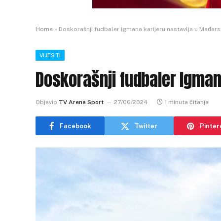
Home
»
Doskorašnji fudbaler Igmana karijeru nastavlja u Mađars
VIJESTI
Doskorašnji fudbaler Igman
Objavio
TV Arena Sport
27/06/2024
1 minuta čitanja
Facebook
Twitter
Pinter