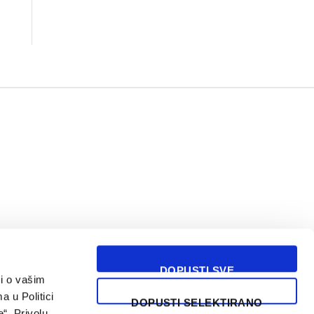
DOPUSTI SVE
i o vašim
USLOVI KORIŠĆENJA
a u Politici
DOPUSTI SELEKTIRANO
“. Privolu