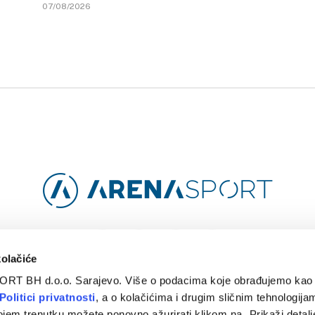
07/08/2026
Facebook
Instagram
YouTube
TikTok
kolačiće
ORT BH d.o.o. Sarajevo. Više o podacima koje obrađujemo kao 
O
ARENA CLOUD
KONTAKT
POLITIKA PRIVATNOSTI
Politici privatnosti
, a o kolačićima i drugim sličnim tehnologijam
ojem trenutku možete ponovno ažurirati klikom na „Prikaži detalje