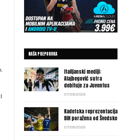
NAŠA PREPORUKA
e,
Italijanski mediji:
Alajbegović sutra
debituje za Juventus
j
07/08/2026
Kadetska reprezentacija
BiH poražena od Švedske
07/08/2026