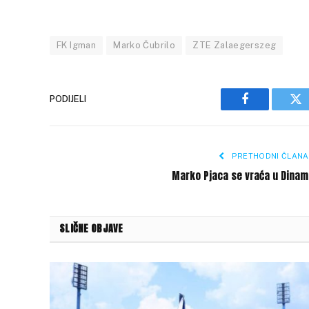
FK Igman
Marko Čubrilo
ZTE Zalaegerszeg
PODIJELI
Facebook
Tw
PRETHODNI ČLANA
Marko Pjaca se vraća u Dinam
SLIČNE OBJAVE