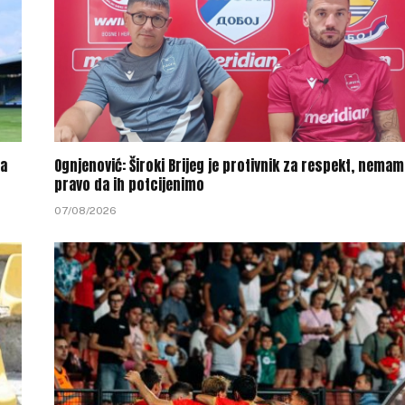
na
Ognjenović: Široki Brijeg je protivnik za respekt, nema
pravo da ih potcijenimo
07/08/2026