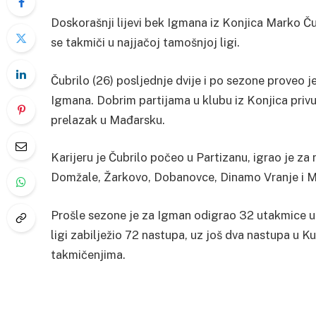
Doskorašnji lijevi bek Igmana iz Konjica Marko Č
se takmiči u najjačoj tamošnjoj ligi.
Čubrilo (26) posljednje dvije i po sezone proveo j
Igmana. Dobrim partijama u klubu iz Konjica privu
prelazak u Mađarsku.
Karijeru je Čubrilo počeo u Partizanu, igrao je z
Domžale, Žarkovo, Dobanovce, Dinamo Vranje i Ml
Prošle sezone je za Igman odigrao 32 utakmice u ko
ligi zabilježio 72 nastupa, uz još dva nastupa u K
takmičenjima.