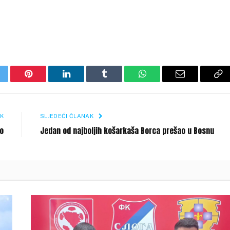
itter
Pinterest
LinkedIn
Tumblr
WhatsApp
Email
Co
Li
K
SLJEDEĆI ČLANAK
o
Jedan od najboljih košarkaša Borca prešao u Bosnu