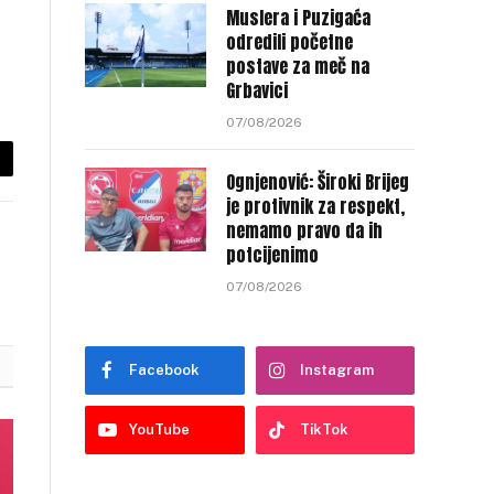
Muslera i Puzigaća
odredili početne
postave za meč na
Grbavici
07/08/2026
py
Ognjenović: Široki Brijeg
je protivnik za respekt,
nk
nemamo pravo da ih
potcijenimo
07/08/2026
Facebook
Instagram
YouTube
TikTok