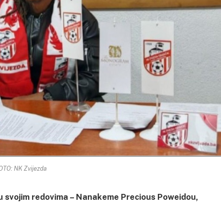
OTO: NK Zvijezda
 u svojim redovima – Nanakeme Precious Poweidou,