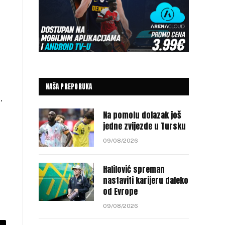
NAŠA PREPORUKA
,
Na pomolu dolazak još
jedne zvijezde u Tursku
09/08/2026
Halilović spreman
nastaviti karijeru daleko
od Evrope
09/08/2026