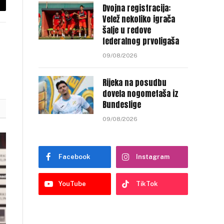
Dvojna registracija:
py
Velež nekoliko igrača
nk
šalje u redove
federalnog prvoligaša
09/08/2026
Rijeka na posudbu
dovela nogometaša iz
Bundeslige
09/08/2026
Facebook
Instagram
YouTube
TikTok