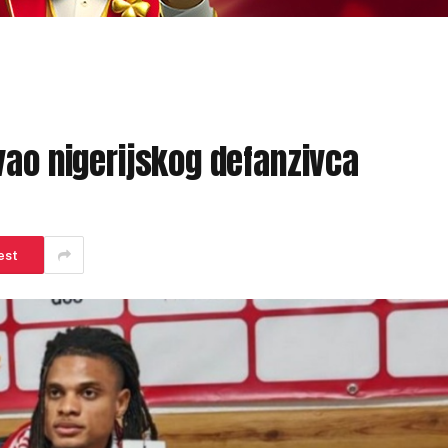
vao nigerijskog defanzivca
est