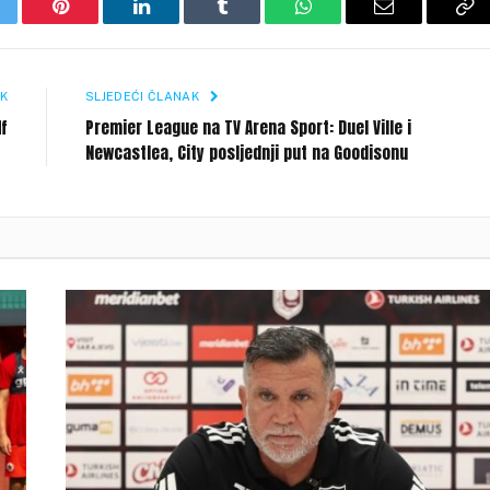
itter
Pinterest
LinkedIn
Tumblr
WhatsApp
Email
Co
Li
K
SLJEDEĆI ČLANAK
ff
Premier League na TV Arena Sport: Duel Ville i
Newcastlea, City posljednji put na Goodisonu