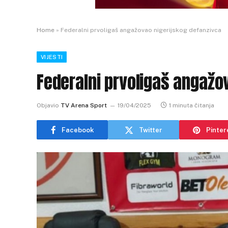
Home
»
Federalni prvoligaš angažovao nigerijskog defanzivca
VIJESTI
Federalni prvoligaš angažo
Objavio
TV Arena Sport
19/04/2025
1 minuta čitanja
Facebook
Twitter
Pinter