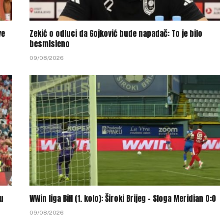
ve
Zekić o odluci da Gojković bude napadač: To je bilo
besmisleno
09/08/2026
ku
WWin liga BiH (1. kolo): Široki Brijeg – Sloga Meridian 0:0
09/08/2026