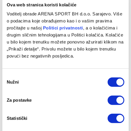
Ova web stranica koristi kolačiće
Voditelj obrade ARENA SPORT BH d.o.o. Sarajevo. Više
o podacima koje obrađujemo kao i o vašim pravima
pročitajte u našoj
Politici privatnosti
, a o kolačićima i
drugim sličnim tehnologijama u Politici kolačića. Kolačiće
u bilo kojem trenutku možete ponovno ažurirati klikom na
„Prikaži detalje“. Privolu možete u bilo kojem trenutku
Sarajevo u novu sezonu kreće utakmicom protiv Radnika,
povući bez negativnih posljedica.
Sloga gostuje Širokom Brijegu na Pecari
08/08/2026
Consent
Nužni
Selection
Za postavke
Statistički