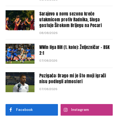
Sarajevo u novu sezonu kreće
utakmicom protiv Radnika, Sloga
gostuje Širokom Brijegu na Pecari
08/08/2026
WWin liga BiH (1. kolo): Željezničar – BSK
2:1
07/08/2026
Puzigaća: Drago mi je što moji igrači
nisu podlegli atmosferi
07/08/2026
Facebook
Instagram