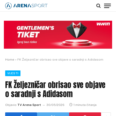
Home
»
FK Željezničar obrisao sve objave o saradnji s Adidasom
VIJESTI
FK Željezničar obrisao sve objave
o saradnji s Adidasom
Objavio
TV Arena Sport
30/05/2026
1 minuta čitanja