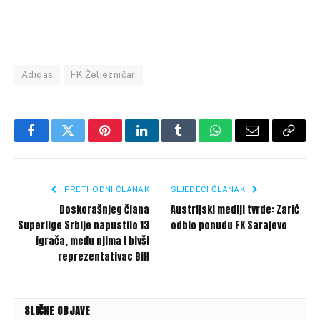
Adidas
FK Željezničar
Facebook
Twitter
Pinterest
LinkedIn
Tumblr
WhatsApp
Email
Copy
Link
PRETHODNI ČLANAK
SLJEDEĆI ČLANAK
Doskorašnjeg člana
Austrijski mediji tvrde: Zarić
Superlige Srbije napustilo 13
odbio ponudu FK Sarajevo
igrača, među njima i bivši
reprezentativac BiH
SLIČNE OBJAVE