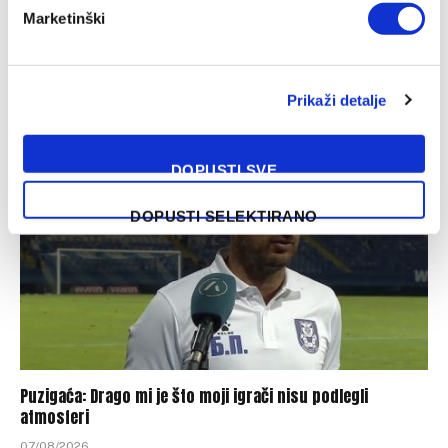
Marketinški
WWin liga BiH (1. kolo): Željezničar – BSK 2:1
Prikaži detalje
07/08/2026
DOPUSTI SVE
DOPUSTI SELEKTIRANO
Puzigaća: Drago mi je što moji igrači nisu podlegli
atmosferi
07/08/2026