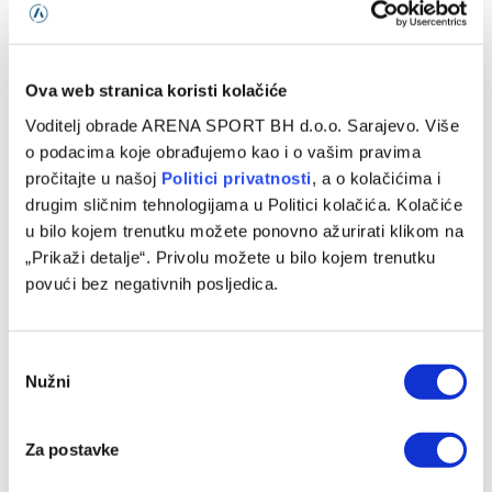
Dvojna registracija: Velež nekoliko igrača šalje u redove
federalnog prvoligaša
09/08/2026
Ova web stranica koristi kolačiće
Voditelj obrade ARENA SPORT BH d.o.o. Sarajevo. Više
o podacima koje obrađujemo kao i o vašim pravima
pročitajte u našoj
Politici privatnosti
, a o kolačićima i
drugim sličnim tehnologijama u Politici kolačića. Kolačiće
u bilo kojem trenutku možete ponovno ažurirati klikom na
„Prikaži detalje“. Privolu možete u bilo kojem trenutku
povući bez negativnih posljedica.
Consent
Nužni
Selection
Zekić o odluci da Gojković bude napadač: To je bilo
besmisleno
09/08/2026
Za postavke