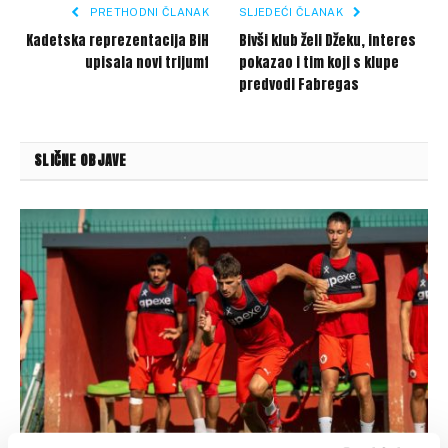
PRETHODNI ČLANAK
SLJEDEĆI ČLANAK
Kadetska reprezentacija BiH
Bivši klub želi Džeku, interes
upisala novi trijumf
pokazao i tim koji s klupe
predvodi Fabregas
SLIČNE OBJAVE