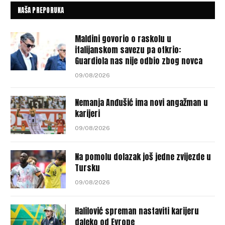
NAŠA PREPORUKA
Maldini govorio o raskolu u
italijanskom savezu pa otkrio:
Guardiola nas nije odbio zbog novca
09/08/2026
Nemanja Anđušić ima novi angažman u
karijeri
09/08/2026
Na pomolu dolazak još jedne zvijezde u
Tursku
09/08/2026
Halilović spreman nastaviti karijeru
daleko od Evrope