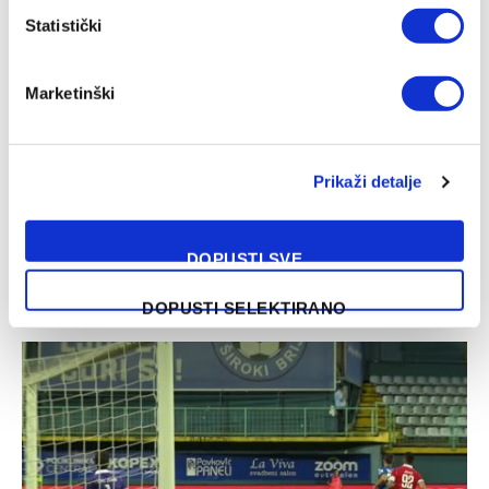
Statistički
Marketinški
Prikaži detalje
DOPUSTI SVE
Borac u derbiju dočekuje Velež, Zrinjski domaćin Čeliku
09/08/2026
DOPUSTI SELEKTIRANO