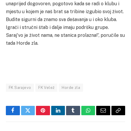
unaprijed dogovoren, pogotovo kada se radi o klubu i
mjestu u kojem je naš brat sa tribine izgubio svoj život.
Budite sigurni da znamo sva dešavanja u i oko kluba.
Igrači i stručni štab i dalje imaju podršku grupe.
Saraj'vo je život nama, ne stanica prolazna!”, poručile su
tada Horde zla.
FK Sarajevo
FK Velež
Horde zla
Facebook
Twitter
Pinterest
LinkedIn
Tumblr
WhatsApp
Email
Copy
Link