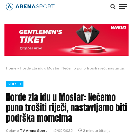
Home
»
Horde zla idu u Mostar: Nećemo puno trošiti riječi, nastavljamo biti podrška momcima
VIJESTI
Horde zla idu u Mostar: Nećemo
puno trošiti riječi, nastavljamo biti
podrška momcima
Objavio
TV Arena Sport
15/05/2025
2 minute čitanja