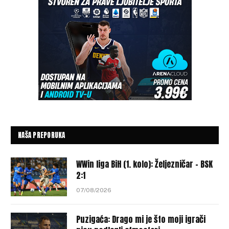
NAŠA PREPORUKA
WWin liga BiH (1. kolo): Željezničar – BSK
2:1
07/08/2026
Puzigaća: Drago mi je što moji igrači