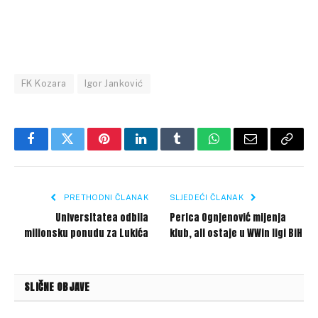
FK Kozara
Igor Janković
Facebook
Twitter
Pinterest
LinkedIn
Tumblr
WhatsApp
Email
Copy
Link
PRETHODNI ČLANAK
SLJEDEĆI ČLANAK
Universitatea odbila
Perica Ognjenović mijenja
milionsku ponudu za Lukića
klub, ali ostaje u WWin ligi BiH
SLIČNE OBJAVE