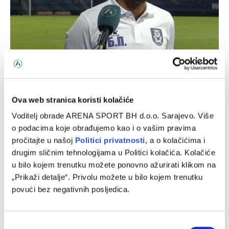
Puzigaća: Drago mi je što moji igrači nisu podlegli
atmosferi
07/08/2026
Ova web stranica koristi kolačiće
Voditelj obrade ARENA SPORT BH d.o.o. Sarajevo. Više
o podacima koje obrađujemo kao i o vašim pravima
pročitajte u našoj
Politici privatnosti
, a o kolačićima i
drugim sličnim tehnologijama u Politici kolačića. Kolačiće
u bilo kojem trenutku možete ponovno ažurirati klikom na
„Prikaži detalje“. Privolu možete u bilo kojem trenutku
povući bez negativnih posljedica.
Consent