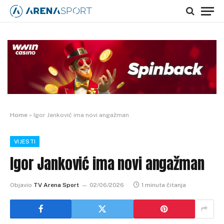
Home
»
Igor Janković ima novi angažman
VIJESTI
Igor Janković ima novi angažman
Objavio
TV Arena Sport
02/06/2026
1 minuta čitanja