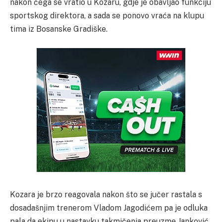
nakon čega se vratio u Kozaru, gdje je obavljao funkciju
sportskog direktora, a sada se ponovo vraća na klupu
tima iz Bosanske Gradiške.
Kozara je brzo reagovala nakon što se jučer rastala s
dosadašnjim trenerom Vladom Jagodićem pa je odluka
pala da ekipu u nastavku takmičenja preuzme Janković.