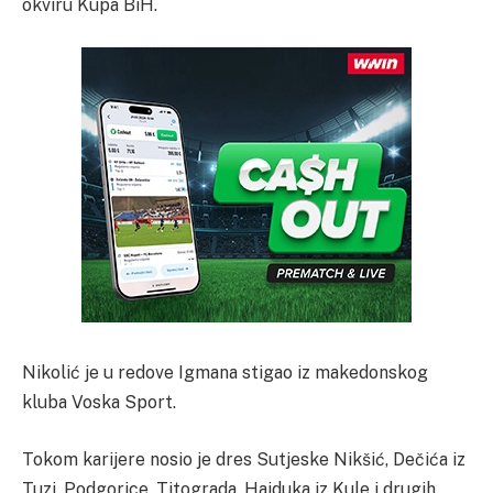
okviru Kupa BiH.
Nikolić je u redove Igmana stigao iz makedonskog
kluba Voska Sport.
Tokom karijere nosio je dres Sutjeske Nikšić, Dečića iz
Tuzi, Podgorice, Titograda, Hajduka iz Kule i drugih