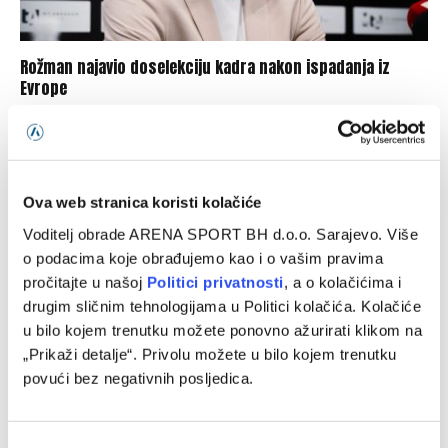
Rožman najavio doselekciju kadra nakon ispadanja iz
Evrope
07/08/2026
Ova web stranica koristi kolačiće
Voditelj obrade ARENA SPORT BH d.o.o. Sarajevo. Više
o podacima koje obrađujemo kao i o vašim pravima
pročitajte u našoj
Politici privatnosti
, a o kolačićima i
drugim sličnim tehnologijama u Politici kolačića. Kolačiće
u bilo kojem trenutku možete ponovno ažurirati klikom na
„Prikaži detalje“. Privolu možete u bilo kojem trenutku
povući bez negativnih posljedica.
Ulaz na meč Sarajevo – Radnik besplatan, bordo klub dao
upute onima koji su već kupili kartu
Consent