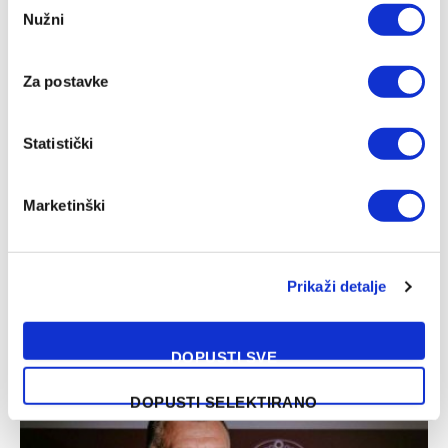
07/08/2026
Nužni
Selection
Za postavke
Statistički
Marketinški
Prikaži detalje
Alić nadomak inostranog angažmana, Valakari poručio:
Veoma smo optimistični
07/08/2026
DOPUSTI SVE
DOPUSTI SELEKTIRANO