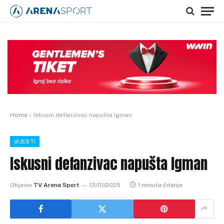
Home
»
Iskusni defanzivac napušta Igman
VIJESTI
Iskusni defanzivac napušta Igman
Objavio
TV Arena Sport
13/01/2025
1 minuta čitanja