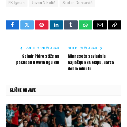
FK Igman
Jovan Nikolić
Stefan Denković
Facebook
Twitter
Pinterest
LinkedIn
Tumblr
WhatsApp
Email
Copy
Link
PRETHODNI ČLANAK
SLJEDEĆI ČLANAK
Selmir Pidro stiže na
Minnesota savladala
posudbu u WWin ligu BiH
najlošiju NBA ekipu, Garza
dobio minutu
SLIČNE OBJAVE