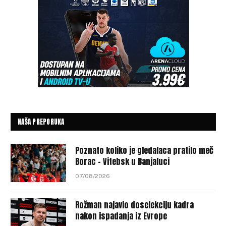
NAŠA PREPORUKA
Poznato koliko je gledalaca pratilo meč
Borac – Vitebsk u Banjaluci
07/08/2026
Rožman najavio doselekciju kadra
nakon ispadanja iz Evrope