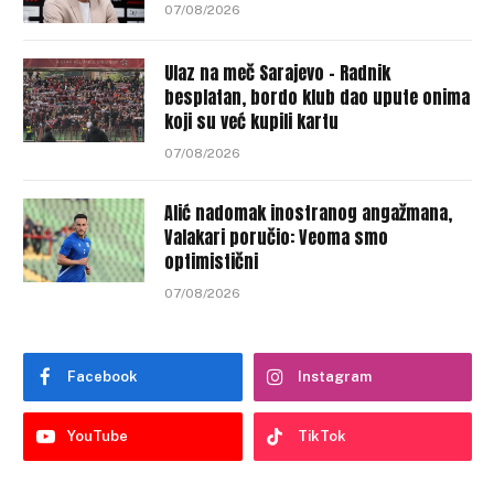
07/08/2026
Ulaz na meč Sarajevo – Radnik
besplatan, bordo klub dao upute onima
koji su već kupili kartu
07/08/2026
Alić nadomak inostranog angažmana,
Valakari poručio: Veoma smo
optimistični
07/08/2026
Facebook
Instagram
YouTube
TikTok