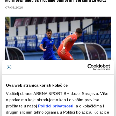
07/08/2026
Željezničar i BSK večeras na Grbavici otvaraju novu sezonu
Ova web stranica koristi kolačiće
WWin lige BiH
Voditelj obrade ARENA SPORT BH d.o.o. Sarajevo. Više
07/08/2026
o podacima koje obrađujemo kao i o vašim pravima
pročitajte u našoj
Politici privatnosti
, a o kolačićima i
drugim sličnim tehnologijama u Politici kolačića. Kolačiće