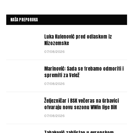
NAŠA PREPORUKA
Luka Kulenović pred odlaskom iz
Nizozemske
07/08/2026
Marinović: Sada se trebamo odmoriti i
spremiti za Velež
07/08/2026
Željezničar i BSK večeras na Grbavici
otvaraju novu sezonu WWin lige BiH
07/08/2026
Tabaković zablistao u evropskom