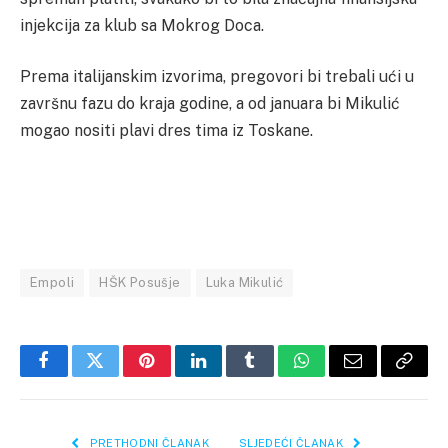
injekcija za klub sa Mokrog Doca.
Prema italijanskim izvorima, pregovori bi trebali ući u
završnu fazu do kraja godine, a od januara bi Mikulić
mogao nositi plavi dres tima iz Toskane.
Empoli
HŠK Posušje
Luka Mikulić
Facebook
Twitter
Pinterest
LinkedIn
Tumblr
WhatsApp
Email
Copy
Link
PRETHODNI ČLANAK
SLJEDEĆI ČLANAK