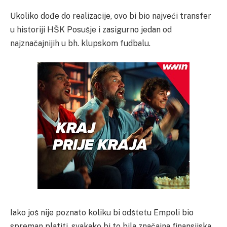
Ukoliko dođe do realizacije, ovo bi bio najveći transfer
u historiji HŠK Posušje i zasigurno jedan od
najznačajnijih u bh. klupskom fudbalu.
Iako još nije poznato koliku bi odštetu Empoli bio
spreman platiti, svakako bi to bila značajna finansijska