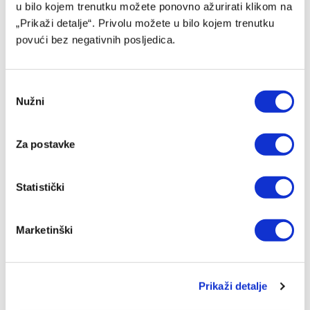
u bilo kojem trenutku možete ponovno ažurirati klikom na
„Prikaži detalje“. Privolu možete u bilo kojem trenutku
povući bez negativnih posljedica.
Consent
Nužni
Selection
Za postavke
Borac slavio protiv Vitebska, ali ima za čime i da žali:
Banjalučani u revanš nose gol prednosti
06/08/2026
Statistički
Marketinški
Prikaži detalje