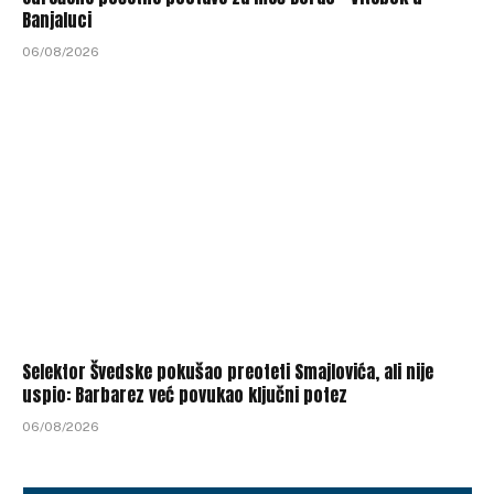
Banjaluci
06/08/2026
Selektor Švedske pokušao preoteti Smajlovića, ali nije
uspio: Barbarez već povukao ključni potez
06/08/2026