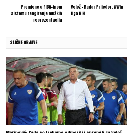
Promjene u FIBA-inom
Velež – Rudar Prijedor, WWin
sistemu rangiranja muških
liga BiH
reprezentacija
SLIČNE OBJAVE
Marinović: Sada se trebamo odmoriti i spremiti za Velež