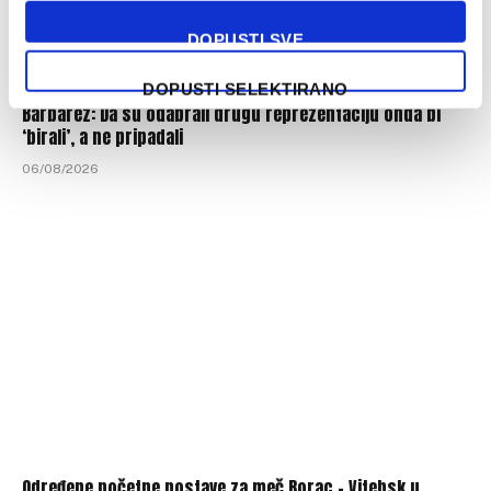
DOPUSTI SVE
DOPUSTI SELEKTIRANO
Barbarez: Da su odabrali drugu reprezentaciju onda bi
‘birali’, a ne pripadali
06/08/2026
Određene početne postave za meč Borac – Vitebsk u