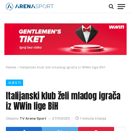
Home
»
Italijanski klub želi mladog igrača iz WWin lige BiH
VIJESTI
Italijanski klub želi mladog igrača
iz WWin lige BiH
Objavio
TV Arena Sport
27/11/2025
1 minuta čitanja