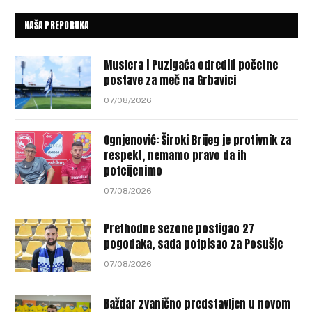
NAŠA PREPORUKA
Muslera i Puzigaća odredili početne
postave za meč na Grbavici
07/08/2026
Ognjenović: Široki Brijeg je protivnik za
respekt, nemamo pravo da ih
potcijenimo
07/08/2026
Prethodne sezone postigao 27
pogodaka, sada potpisao za Posušje
07/08/2026
Baždar zvanično predstavljen u novom