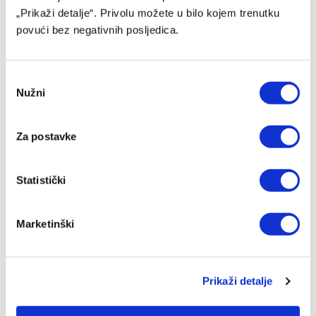
„Prikaži detalje“. Privolu možete u bilo kojem trenutku
povući bez negativnih posljedica.
Consent
Nužni
Selection
Prethodne sezone postigao 27 pogodaka, sada potpisao
Za postavke
za Posušje
07/08/2026
Statistički
Marketinški
Prikaži detalje