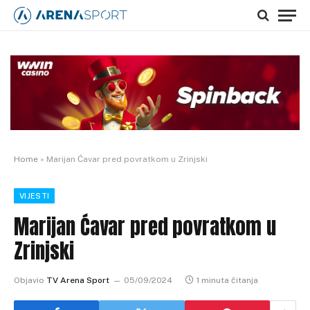
Home
»
Marijan Ćavar pred povratkom u Zrinjski
VIJESTI
Marijan Ćavar pred povratkom u
Zrinjski
Objavio
TV Arena Sport
05/09/2024
1 minuta čitanja