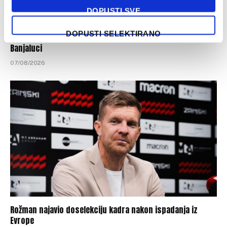
DOPUSTI SVE
DOPUSTI SELEKTIRANO
Poznato koliko je gledalaca pratilo meč Borac – Vitebsk u
Banjaluci
07/08/2026
Rožman najavio doselekciju kadra nakon ispadanja iz
Evrope