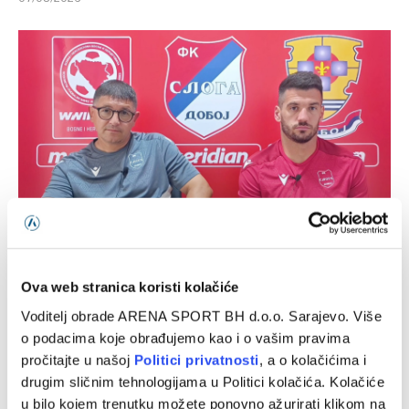
Ognjenović: Široki Brijeg je protivnik za respekt, nemamo
pravo da ih potcijenimo
Ova web stranica koristi kolačiće
07/08/2026
Voditelj obrade ARENA SPORT BH d.o.o. Sarajevo. Više
o podacima koje obrađujemo kao i o vašim pravima
pročitajte u našoj
Politici privatnosti
, a o kolačićima i
drugim sličnim tehnologijama u Politici kolačića. Kolačiće
u bilo kojem trenutku možete ponovno ažurirati klikom na