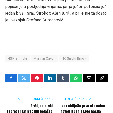
pojačanje u posljednje vrijeme, jer je jučer potpisao još
jedan bivši igrač Širokog Alen Jurilj, a prije njega došao
je i veznjak Stefano Šurdanović.
HŠK Zrinjski
Marijan Ćavar
NK Široki Brijeg
Facebook
Twitter
Pinterest
LinkedIn
Tumblr
WhatsApp
Email
Copy
Link
PRETHODNI ČLANAK
SLJEDEĆI ČLANAK
Bivši juniorski
Isak obilježio prvu utakmicu
reprezentativac BiH pojačao
novog izdanja Lige nacija