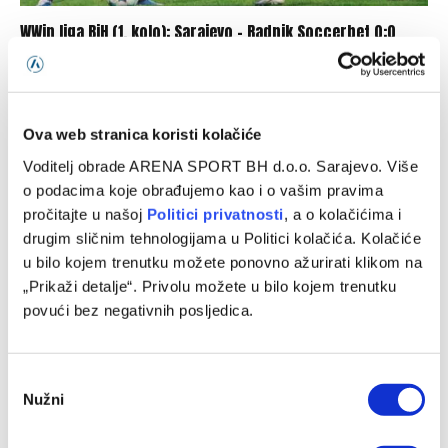
WWin liga BiH (1. kolo): Sarajevo – Radnik Soccerbet 0:0
08/08/2026
Ova web stranica koristi kolačiće
Voditelj obrade ARENA SPORT BH d.o.o. Sarajevo. Više
o podacima koje obrađujemo kao i o vašim pravima
pročitajte u našoj
Politici privatnosti
, a o kolačićima i
drugim sličnim tehnologijama u Politici kolačića. Kolačiće
u bilo kojem trenutku možete ponovno ažurirati klikom na
„Prikaži detalje“. Privolu možete u bilo kojem trenutku
povući bez negativnih posljedica.
Bez pobjednika u duelu Širokog Brijega i Sloge na Pecari
Consent
08/08/2026
Nužni
Selection