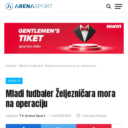
Home
»
Mladi fudbaler Željezničara mora na operaciju
VIJESTI
Mladi fudbaler Željezničara mora
na operaciju
Objavio
TV Arena Sport
04/09/2025
1 minuta čitanja