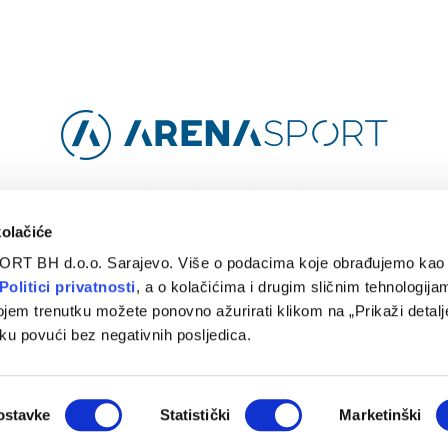
Facebook
Instagram
YouTube
TikTok
kolačiće
ORT BH d.o.o. Sarajevo. Više o podacima koje obrađujemo kao 
O
ARENA CLOUD
KONTAKT
POLITIKA PRIVATNOSTI
Politici privatnosti
, a o kolačićima i drugim sličnim tehnologijam
ojem trenutku možete ponovno ažurirati klikom na „Prikaži detalje
© 2024 Arena Sport. Designed by
WEBMAHER
.
ku povući bez negativnih posljedica.
ostavke
Statistički
Marketinški