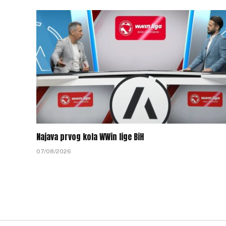
Najava prvog kola WWin lige BiH
07/08/2026