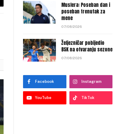
Muslera: Poseban dan i
py
poseban trenutak za
nk
mene
07/08/2026
Željezničar pobijedio
BSK na otvaranju sezone
07/08/2026
Facebook
Instagram
YouTube
TikTok