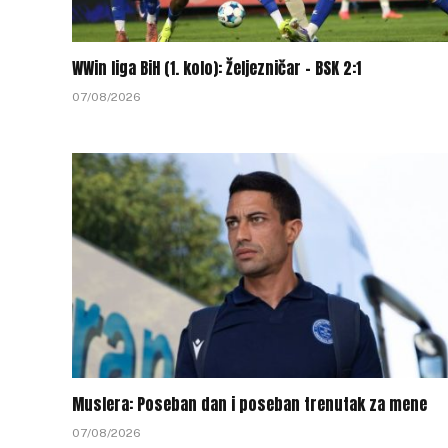
WWin liga BiH (1. kolo): Željezničar – BSK 2:1
07/08/2026
Muslera: Poseban dan i poseban trenutak za mene
07/08/2026