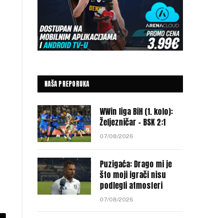
NAŠA PREPORUKA
WWin liga BiH (1. kolo):
Željezničar – BSK 2:1
07/08/2026
Puzigaća: Drago mi je
što moji igrači nisu
podlegli atmosferi
07/08/2026