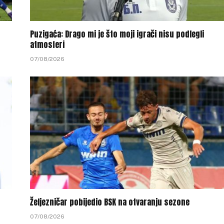
Puzigaća: Drago mi je što moji igrači nisu podlegli
atmosferi
07/08/2026
Željezničar pobijedio BSK na otvaranju sezone
07/08/2026