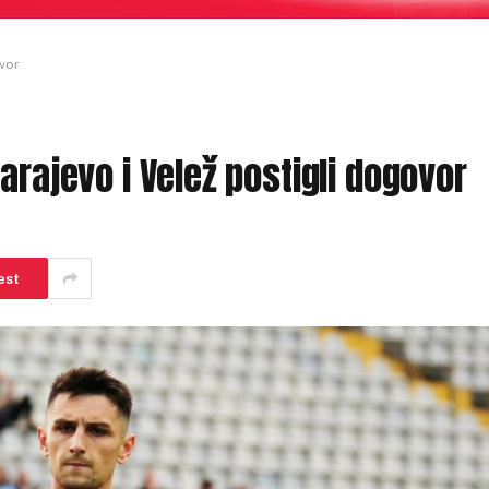
ovor
arajevo i Velež postigli dogovor
est