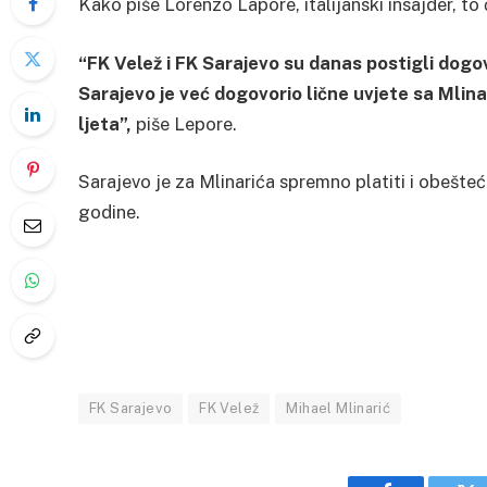
Kako piše Lorenzo Lapore, italijanski insajder, to 
“FK Velež i FK Sarajevo su danas postigli dogo
Sarajevo je već dogovorio lične uvjete sa Mlina
ljeta”,
piše Lepore.
Sarajevo je za Mlinarića spremno platiti i obešte
godine.
FK Sarajevo
FK Velež
Mihael Mlinarić