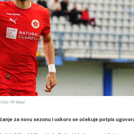
Foto: FK Velež
ačanje za novu sezonu i uskoro se očekuje potpis ugovor