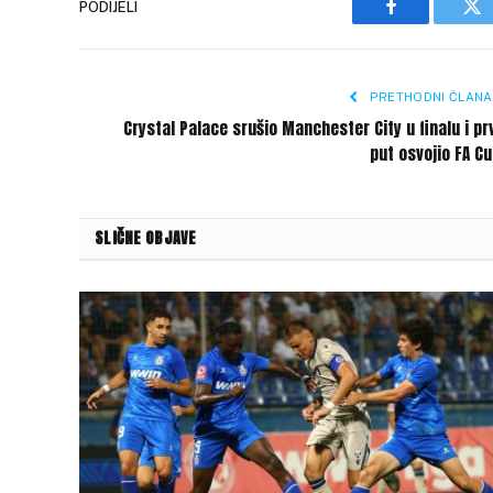
PODIJELI
Facebook
Tw
PRETHODNI ČLANA
Crystal Palace srušio Manchester City u finalu i pr
put osvojio FA C
SLIČNE OBJAVE