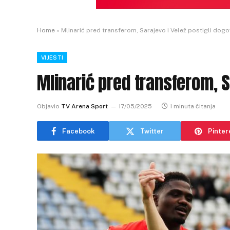
Home
»
Mlinarić pred transferom, Sarajevo i Velež postigli dog
VIJESTI
Mlinarić pred transferom, S
Objavio
TV Arena Sport
17/05/2025
1 minuta čitanja
Facebook
Twitter
Pinter