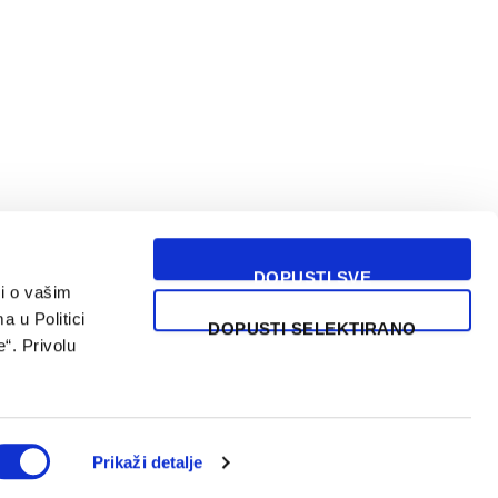
DOPUSTI SVE
i o vašim
USLOVI KORIŠĆENJA
a u Politici
DOPUSTI SELEKTIRANO
“. Privolu
Prikaži detalje