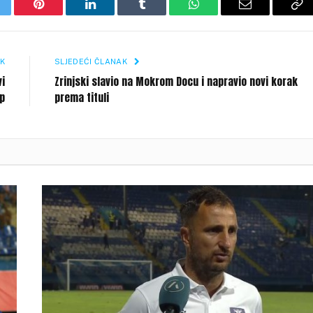
itter
Pinterest
LinkedIn
Tumblr
WhatsApp
Email
Co
Li
K
SLJEDEĆI ČLANAK
vi
Zrinjski slavio na Mokrom Docu i napravio novi korak
up
prema tituli