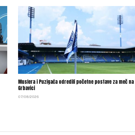
Muslera i Puzigaća odredili početne postave za meč na
Grbavici
07/08/2026