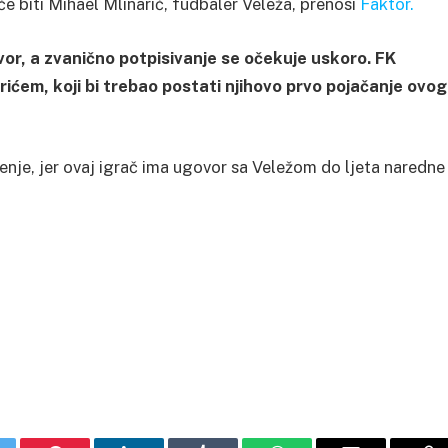
će biti Mihael Mlinarić, fudbaler Veleža, prenosi
Faktor.
vor, a zvanično potpisivanje se očekuje uskoro. FK
rićem, koji bi trebao postati njihovo prvo pojačanje ovog
ćenje, jer ovaj igrač ima ugovor sa Veležom do ljeta naredne