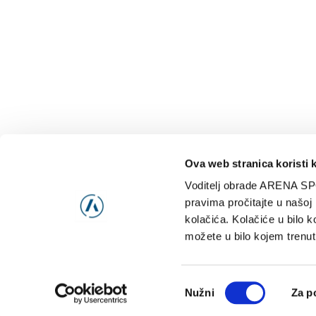
Ova web stranica koristi 
Voditelj obrade ARENA SP
NAJNOVIJE
VIDE
pravima pročitajte u našoj
kolačića. Kolačiće u bilo k
možete u bilo kojem trenut
Consent
Nužni
Za p
Selection