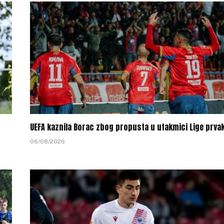
UEFA kaznila Borac zbog propusta u utakmici Lige prva
06/08/2026