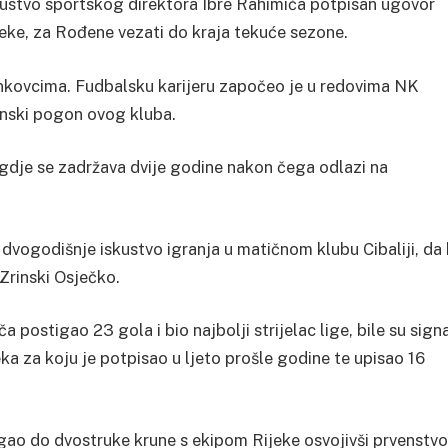
sustvo sportskog direktora Ibre Rahimića potpisan ugovor
eke, za Rođene vezati do kraja tekuće sezone.
inkovcima. Fudbalsku karijeru započeo je u redovima NK
inski pogon ovog kluba.
e gdje se zadržava dvije godine nakon čega odlazi na
vogodišnje iskustvo igranja u matičnom klubu Cibaliji, da 
Zrinski Osječko.
postigao 23 gola i bio najbolji strijelac lige, bile su sign
a za koju je potpisao u ljeto prošle godine te upisao 16
gao do dvostruke krune s ekipom Rijeke osvojivši prvenstvo