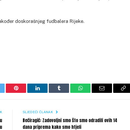
također doskorašnjeg fudbalera Rijeke.
itter
Pinterest
LinkedIn
Tumblr
WhatsApp
Email
Co
Li
K
SLJEDEĆI ČLANAK
 u
Bećiragić: Zadovoljni smo što smo odradili ovih 14
u
dana priprema kako smo htjeli