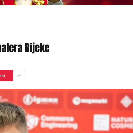
balera Rijeke
est