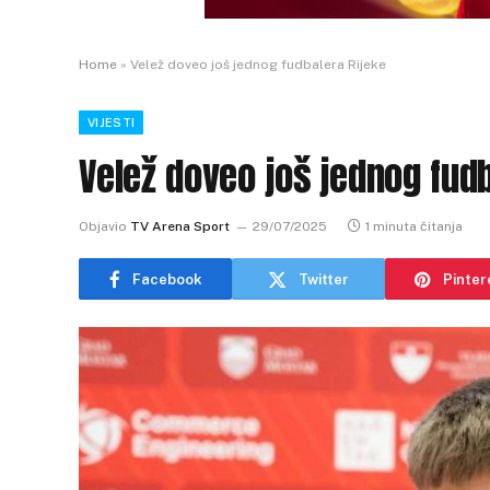
Home
»
Velež doveo još jednog fudbalera Rijeke
VIJESTI
Velež doveo još jednog fud
Objavio
TV Arena Sport
29/07/2025
1 minuta čitanja
Facebook
Twitter
Pinter