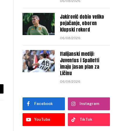
06/08/2026
Jakirović dobio veliko
pojačanje, oboren
klupski rekord
06/08/2026
Italijanski mediji:
Juventus i Spalletti
imaju jasan plan za
Ličinu
06/08/2026
py
nk
Facebook
Instagram
YouTube
TikTok