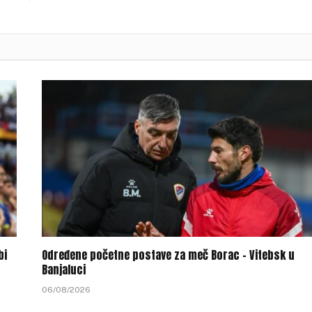
bi
Određene početne postave za meč Borac – Vitebsk u
Banjaluci
06/08/2026