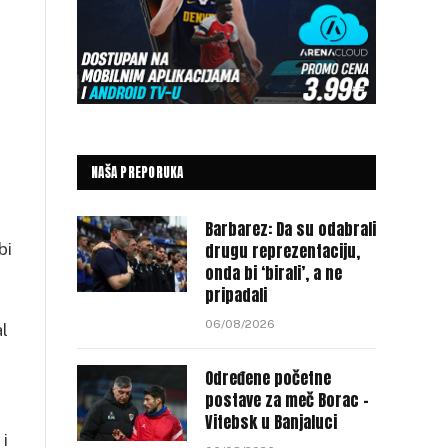
NAŠA PREPORUKA
Barbarez: Da su odabrali
bi
drugu reprezentaciju,
onda bi ‘birali’, a ne
pripadali
06/08/2026
al
Određene početne
postave za meč Borac –
Vitebsk u Banjaluci
 i