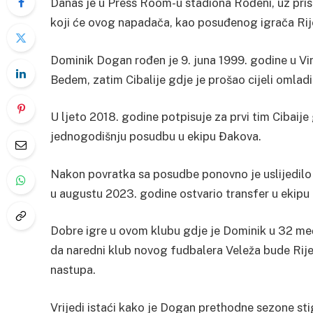
Danas je u Press Room-u stadiona Rođeni, uz pri
koji će ovog napadača, kao posuđenog igrača Rij
Dominik Dogan rođen je 9. juna 1999. godine u V
Bedem, zatim Cibalije gdje je prošao cijeli omlad
U ljeto 2018. godine potpisuje za prvi tim Cibaij
jednogodišnju posudbu u ekipu Đakova.
Nakon povratka sa posudbe ponovno je uslijedilo d
u augustu 2023. godine ostvario transfer u ekipu 
Dobre igre u ovom klubu gdje je Dominik u 32 meča 
da naredni klub novog fudbalera Veleža bude Rijek
nastupa.
Vrijedi istaći kako je Dogan prethodne sezone sti