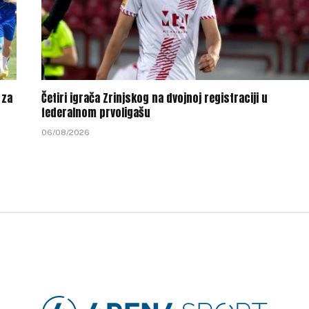
 za
Četiri igrača Zrinjskog na dvojnoj registraciji u
federalnom prvoligašu
06/08/2026