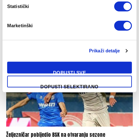
Statistički
Marketinški
Muslera: Poseban dan i poseban trenutak za mene
07/08/2026
Prikaži detalje
DOPUSTI SVE
DOPUSTI SELEKTIRANO
Željezničar pobijedio BSK na otvaranju sezone