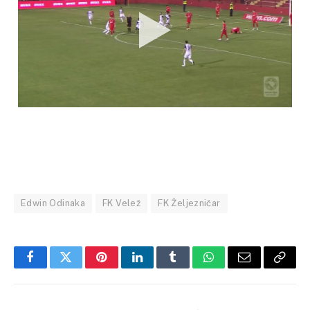
Edwin Odinaka
FK Velež
FK Željezničar
Facebook
Twitter
Pinterest
LinkedIn
Tumblr
WhatsApp
Email
Copy
Link