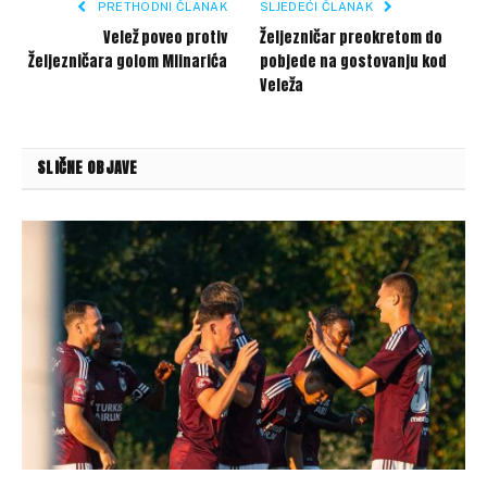
PRETHODNI ČLANAK
SLJEDEĆI ČLANAK
Velež poveo protiv
Željezničar preokretom do
Željezničara golom Mlinarića
pobjede na gostovanju kod
Veleža
SLIČNE OBJAVE