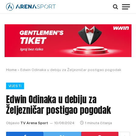
Home
»
Edwin Odinaka u debiju za Željezničar postigao pogodak
VIJESTI
Edwin Odinaka u debiju za
Željezničar postigao pogodak
Objavio
TV Arena Sport
10/08/2024
1 minuta čitanja