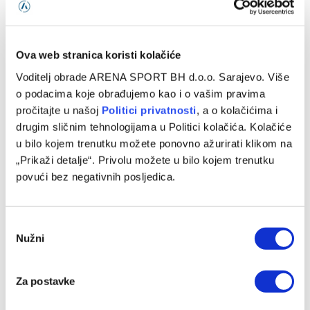
Ova web stranica koristi kolačiće
Voditelj obrade ARENA SPORT BH d.o.o. Sarajevo. Više
o podacima koje obrađujemo kao i o vašim pravima
pročitajte u našoj
Politici privatnosti
, a o kolačićima i
drugim sličnim tehnologijama u Politici kolačića. Kolačiće
u bilo kojem trenutku možete ponovno ažurirati klikom na
Puzigaća: Drago mi je što moji igrači nisu podlegli
„Prikaži detalje“. Privolu možete u bilo kojem trenutku
atmosferi
povući bez negativnih posljedica.
07/08/2026
Consent
Nužni
Selection
Za postavke