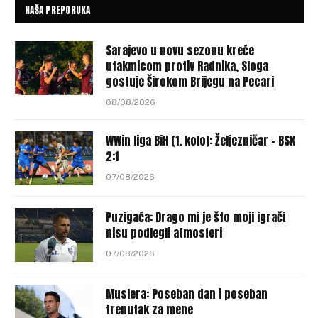
NAŠA PREPORUKA
Sarajevo u novu sezonu kreće
utakmicom protiv Radnika, Sloga
gostuje Širokom Brijegu na Pecari
08/08/2026
WWin liga BiH (1. kolo): Željezničar – BSK
2:1
07/08/2026
Puzigaća: Drago mi je što moji igrači
nisu podlegli atmosferi
07/08/2026
Muslera: Poseban dan i poseban
trenutak za mene