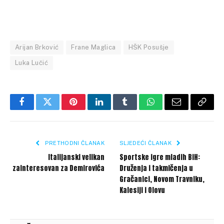
Arijan Brković
Frane Maglica
HŠK Posušje
Luka Lučić
Facebook
Twitter
Pinterest
LinkedIn
Tumblr
WhatsApp
Email
Copy
Link
PRETHODNI ČLANAK
SLJEDEĆI ČLANAK
Italijanski velikan
Sportske igre mladih BiH:
zainteresovan za Demirovića
Druženja i takmičenja u
Gračanici, Novom Travniku,
Kalesiji i Olovu