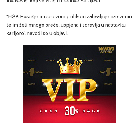
Jovašević, koji se vraća u redove Sarajeva.
“HŠK Posušje im se ovom prilikom zahvaljuje na svemu
te im želi mnogo sreće, uspjeha i zdravlja u nastavku
karijere”, navodi se u objavi.