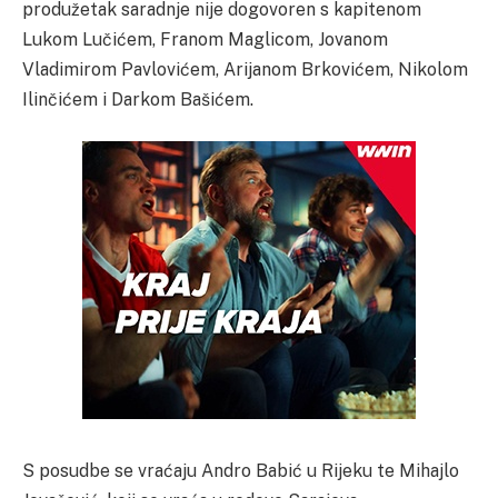
produžetak saradnje nije dogovoren s kapitenom
Lukom Lučićem, Franom Maglicom, Jovanom
Vladimirom Pavlovićem, Arijanom Brkovićem, Nikolom
Ilinčićem i Darkom Bašićem.
S posudbe se vraćaju Andro Babić u Rijeku te Mihajlo