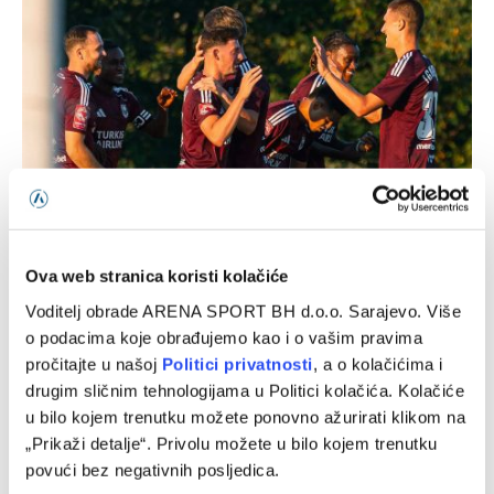
Sarajevo u novu sezonu kreće utakmicom protiv Radnika,
Sloga gostuje Širokom Brijegu na Pecari
Ova web stranica koristi kolačiće
08/08/2026
Voditelj obrade ARENA SPORT BH d.o.o. Sarajevo. Više
o podacima koje obrađujemo kao i o vašim pravima
pročitajte u našoj
Politici privatnosti
, a o kolačićima i
drugim sličnim tehnologijama u Politici kolačića. Kolačiće
u bilo kojem trenutku možete ponovno ažurirati klikom na
„Prikaži detalje“. Privolu možete u bilo kojem trenutku
povući bez negativnih posljedica.