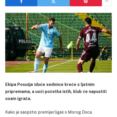
Ekipa Posušje iduće sedmice kreće s ljetnim
pripremama, a uoči početka istih, klub će napustiti
osam igrača.
Kako je saopštio premijerligaš s Morog Doca,