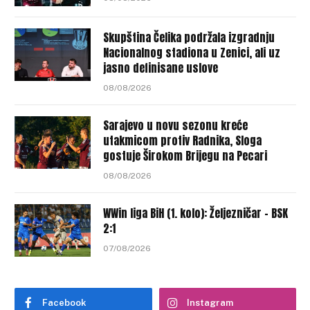
Skupština Čelika podržala izgradnju
Nacionalnog stadiona u Zenici, ali uz
jasno definisane uslove
08/08/2026
Sarajevo u novu sezonu kreće
utakmicom protiv Radnika, Sloga
gostuje Širokom Brijegu na Pecari
08/08/2026
WWin liga BiH (1. kolo): Željezničar – BSK
2:1
07/08/2026
Facebook
Instagram