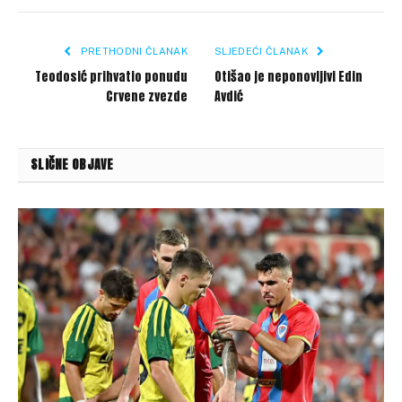
Link
PRETHODNI ČLANAK
SLJEDEĆI ČLANAK
Teodosić prihvatio ponudu
Otišao je neponovljivi Edin
Crvene zvezde
Avdić
SLIČNE OBJAVE