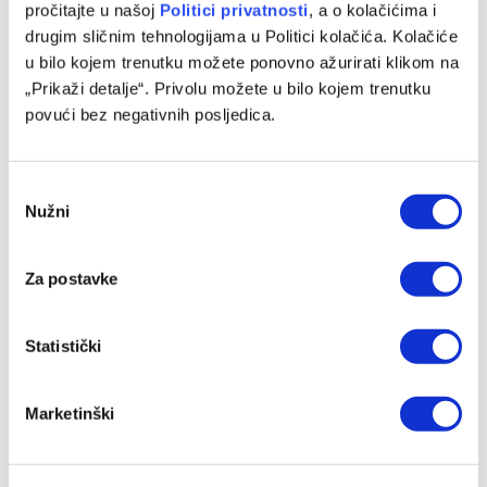
pročitajte u našoj
Politici privatnosti
, a o kolačićima i
drugim sličnim tehnologijama u Politici kolačića. Kolačiće
u bilo kojem trenutku možete ponovno ažurirati klikom na
„Prikaži detalje“. Privolu možete u bilo kojem trenutku
povući bez negativnih posljedica.
Consent
Nužni
Selection
Za postavke
Određene početne postave za meč Borac – Vitebsk u
Banjaluci
Statistički
06/08/2026
Marketinški