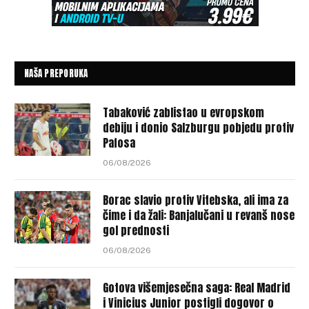
NAŠA PREPORUKA
Tabaković zablistao u evropskom
debiju i donio Salzburgu pobjedu protiv
Pafosa
06/08/2026
Borac slavio protiv Vitebska, ali ima za
čime i da žali: Banjalučani u revanš nose
gol prednosti
06/08/2026
Gotova višemjesečna saga: Real Madrid
i Vinicius Junior postigli dogovor o