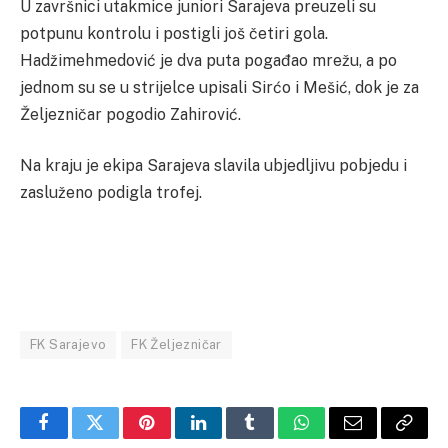
U završnici utakmice juniori Sarajeva preuzeli su
potpunu kontrolu i postigli još četiri gola.
Hadžimehmedović je dva puta pogađao mrežu, a po
jednom su se u strijelce upisali Sirćo i Mešić, dok je za
Željezničar pogodio Zahirović.
Na kraju je ekipa Sarajeva slavila ubjedljivu pobjedu i
zasluženo podigla trofej.
FK Sarajevo
FK Željezničar
Facebook
Twitter
Pinterest
LinkedIn
Tumblr
WhatsApp
Email
Copy