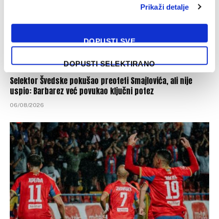
Prikaži detalje
DOPUSTI SVE
DOPUSTI SELEKTIRANO
Selektor Švedske pokušao preoteti Smajlovića, ali nije
uspio: Barbarez već povukao ključni potez
06/08/2026