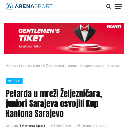
Home
»
Petarda u mreži Željezničara, juniori Sarajeva osvojili Kup Kantona Sarajevo
VIJESTI
Petarda u mreži Željezničara,
juniori Sarajeva osvojili Kup
Kantona Sarajevo
Objavio
TV Arena Sport
03/06/2026
1 minuta čitanja