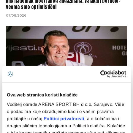
Alić nadomak inostranog angažmana, Valakari poručio:
Veoma smo optimistični
07/08/2026
Ova web stranica koristi kolačiće
Zekić: Željno iščekujemo prvo kolo, vrijedno smo radili i
Voditelj obrade ARENA SPORT BH d.o.o. Sarajevo. Više
imam velika očekivanja
o podacima koje obrađujemo kao i o vašim pravima
07/08/2026
pročitajte u našoj
Politici privatnosti
, a o kolačićima i
drugim sličnim tehnologijama u Politici kolačića. Kolačiće
u bilo kojem trenutku možete ponovno ažurirati klikom na