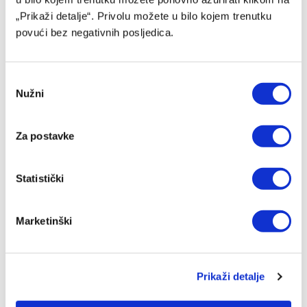
„Prikaži detalje“. Privolu možete u bilo kojem trenutku
povući bez negativnih posljedica.
Consent
Nužni
Selection
Za postavke
Sloga izabrala novog kapitena
Statistički
07/08/2026
Marketinški
Prikaži detalje