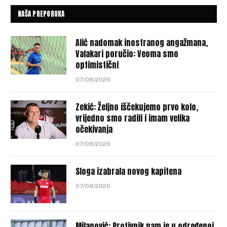
NAŠA PREPORUKA
Alić nadomak inostranog angažmana,
Valakari poručio: Veoma smo
optimistični
07/08/2026
Zekić: Željno iščekujemo prvo kolo,
vrijedno smo radili i imam velika
očekivanja
07/08/2026
Sloga izabrala novog kapitena
07/08/2026
Milanović: Protivnik nam je u određenoj