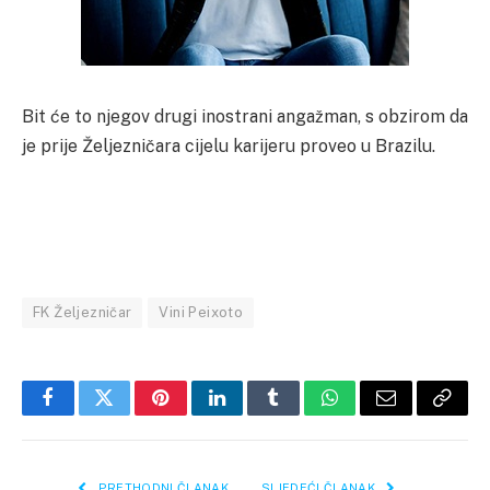
Bit će to njegov drugi inostrani angažman, s obzirom da
je prije Željezničara cijelu karijeru proveo u Brazilu.
FK Željezničar
Vini Peixoto
Facebook
Twitter
Pinterest
LinkedIn
Tumblr
WhatsApp
Email
Copy
Link
PRETHODNI ČLANAK
SLJEDEĆI ČLANAK