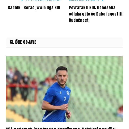
Radnik – Borac, WWin liga BiH
Povratak u BiH: Donesena
odluka gdje će Dubai ugostiti
Budućnost
SLIČNE OBJAVE