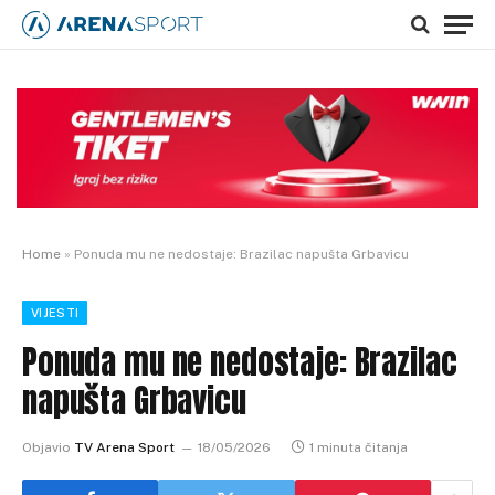
Home
»
Ponuda mu ne nedostaje: Brazilac napušta Grbavicu
VIJESTI
Ponuda mu ne nedostaje: Brazilac
napušta Grbavicu
Objavio
TV Arena Sport
18/05/2026
1 minuta čitanja