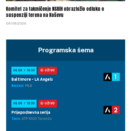
Komitet za takmičenje NSBiH obrazložio odluku o
suspenziji terena na Koševu
06/08/2026
Programska šema