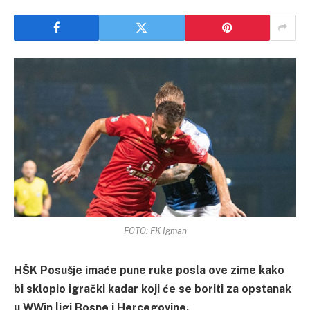
FOTO: FK Igman
HŠK Posušje imaće pune ruke posla ove zime kako
bi sklopio igrački kadar koji će se boriti za opstanak
u WWin ligi Bosne i Hercegovine.