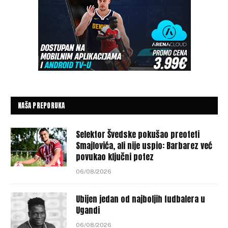
NAŠA PREPORUKA
Selektor Švedske pokušao preoteti
Smajlovića, ali nije uspio: Barbarez već
povukao ključni potez
06/08/2026
Ubijen jedan od najboljih fudbalera u
Ugandi
06/08/2026