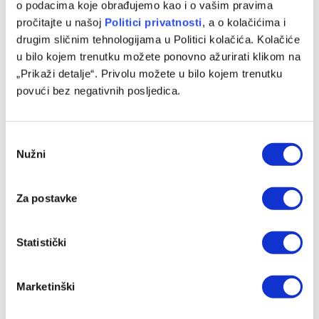
o podacima koje obrađujemo kao i o vašim pravima
UEFA kaznila Borac zbog propusta u utakmici Lige prvaka
pročitajte u našoj
Politici privatnosti
, a o kolačićima i
drugim sličnim tehnologijama u Politici kolačića. Kolačiće
06/08/2026
u bilo kojem trenutku možete ponovno ažurirati klikom na
„Prikaži detalje“. Privolu možete u bilo kojem trenutku
povući bez negativnih posljedica.
Consent
Nužni
Selection
Za postavke
Statistički
Željezničar objavio imena igrača koji neće biti u kadru za
sutrašnji meč
Marketinški
06/08/2026