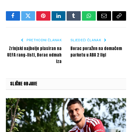
Facebook
Twitter
Pinterest
LinkedIn
Tumblr
WhatsApp
Email
Copy
Link
PRETHODNI ČLANAK
SLJEDEĆI ČLANAK
Zrinjski najbolje plasiran na
Borac poražen na domaćem
UEFA rang-listi, Borac odmah
parketu u ABA 2 ligi
iza
SLIČNE OBJAVE