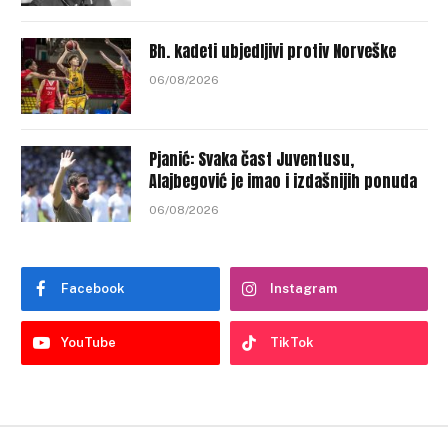
Bh. kadeti ubjedljivi protiv Norveške
06/08/2026
Pjanić: Svaka čast Juventusu,
Alajbegović je imao i izdašnijih ponuda
06/08/2026
Facebook
Instagram
YouTube
TikTok