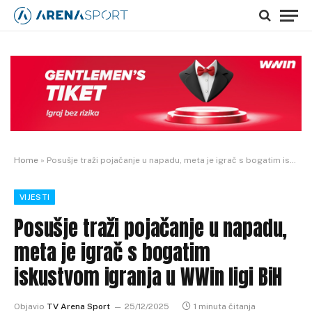
Home
»
Posušje traži pojačanje u napadu, meta je igrač s bogatim iskustvom igranja u WWin ligi BiH
VIJESTI
Posušje traži pojačanje u napadu,
meta je igrač s bogatim
iskustvom igranja u WWin ligi BiH
Objavio
TV Arena Sport
25/12/2025
1 minuta čitanja