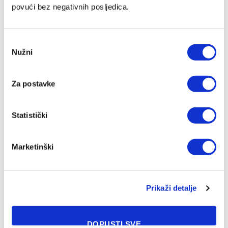
povući bez negativnih posljedica.
Consent
Nužni
Selection
Nova tri potpisa na Grbavici
Za postavke
05/08/2026
Statistički
Marketinški
Prikaži detalje
DOPUSTI SVE