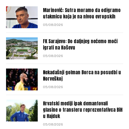
Marinović: Sutra moramo da odigramo
utakmicu koja je na nivou evropskih
05/08/2026
FK Sarajevo: Do daljnjeg nećemo moći
igrati na Koševu
05/08/2026
Nekadašnji golman Borca na posudbi u
Norveškoj
05/08/2026
Hrvatski mediji ipak demantovali
glasine o transferu reprezentativca BiH
u Hajduk
05/08/2026