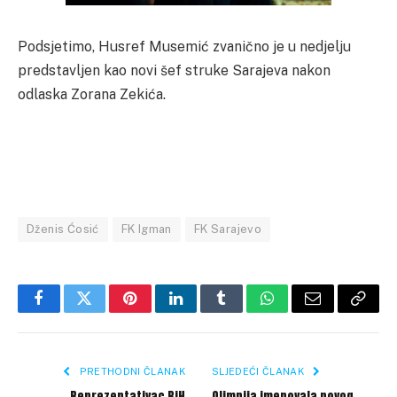
Podsjetimo, Husref Musemić zvanično je u nedjelju
predstavljen kao novi šef struke Sarajeva nakon
odlaska Zorana Zekića.
Dženis Ćosić
FK Igman
FK Sarajevo
Facebook
Twitter
Pinterest
LinkedIn
Tumblr
WhatsApp
Email
Copy
Link
PRETHODNI ČLANAK
SLJEDEĆI ČLANAK
Reprezentativac BiH
Olimpija imenovala novog