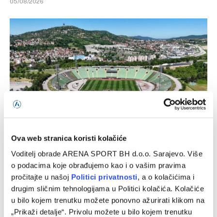
05/08/2026
Ova web stranica koristi kolačiće
FK Sarajevo: Do daljnjeg nećemo moći igrati na Koševu
Voditelj obrade ARENA SPORT BH d.o.o. Sarajevo. Više
05/08/2026
o podacima koje obrađujemo kao i o vašim pravima
pročitajte u našoj
Politici privatnosti
, a o kolačićima i
drugim sličnim tehnologijama u Politici kolačića. Kolačiće
u bilo kojem trenutku možete ponovno ažurirati klikom na
„Prikaži detalje“. Privolu možete u bilo kojem trenutku