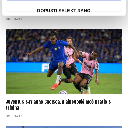
FK Željezničar se pohvalio brojem aktivnih članova
DOPUSTI SELEKTIRANO
05/08/2026
Juventus savladao Chelsea, Alajbegović meč pratio s
tribina
05/08/2026