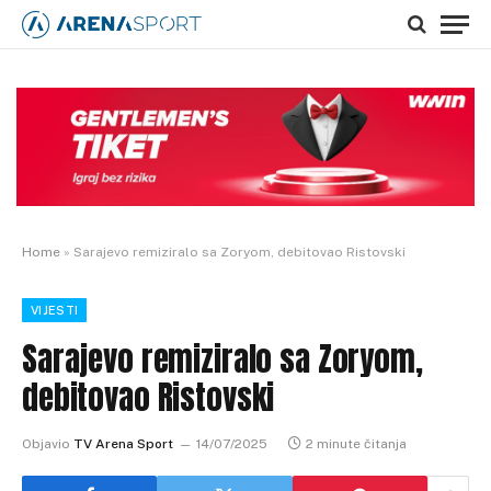
Home
»
Sarajevo remiziralo sa Zoryom, debitovao Ristovski
VIJESTI
Sarajevo remiziralo sa Zoryom,
debitovao Ristovski
Objavio
TV Arena Sport
14/07/2025
2 minute čitanja