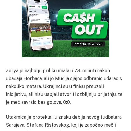
Zorya je najbolju priliku imala u 78. minuti nakon
ubačaja Horbaša, ali je Mušija sjajno odbranio udarac s
nekoliko metara. Ukrajinci su u finišu preuzeli
inicijativu, ali nisu uspjeli stvoriti ozbiljniju prijetnju, te
je meč završio bez golova, 0:0.
Utakmica je protekla i u znaku debija novog fudbalera
Sarajeva, Stefana Ristovskog, koji je započeo meč i