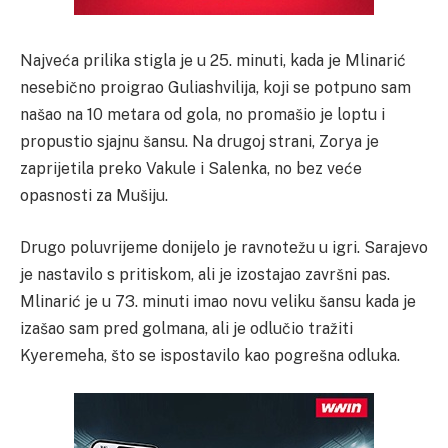
Najveća prilika stigla je u 25. minuti, kada je Mlinarić
nesebično proigrao Guliashvilija, koji se potpuno sam
našao na 10 metara od gola, no promašio je loptu i
propustio sjajnu šansu. Na drugoj strani, Zorya je
zaprijetila preko Vakule i Salenka, no bez veće
opasnosti za Mušiju.
Drugo poluvrijeme donijelo je ravnotežu u igri. Sarajevo
je nastavilo s pritiskom, ali je izostajao završni pas.
Mlinarić je u 73. minuti imao novu veliku šansu kada je
izašao sam pred golmana, ali je odlučio tražiti
Kyeremeha, što se ispostavilo kao pogrešna odluka.