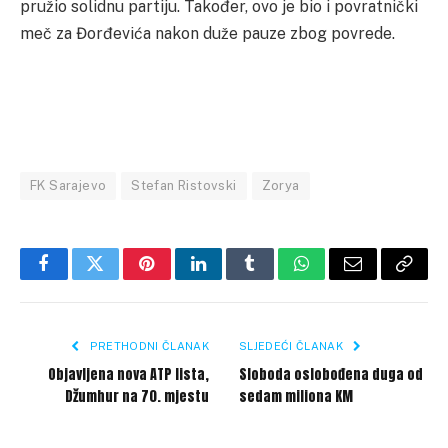
pružio solidnu partiju. Također, ovo je bio i povratnički
meč za Đorđevića nakon duže pauze zbog povrede.
FK Sarajevo
Stefan Ristovski
Zorya
Facebook
Twitter
Pinterest
LinkedIn
Tumblr
WhatsApp
Email
Copy
Link
PRETHODNI ČLANAK
SLJEDEĆI ČLANAK
Objavljena nova ATP lista,
Sloboda oslobođena duga od
Džumhur na 70. mjestu
sedam miliona KM