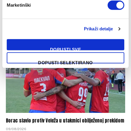
Marketinški
Rahimić: Bilo je teško ovo izdržati, Marinović: Odigrali smo
dobru utakmicu
Prikaži detalje
09/08/2026
DOPUSTI SVE
DOPUSTI SELEKTIRANO
Borac slavio protiv Veleža u utakmici obilježenoj prekidom
09/08/2026