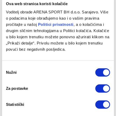
Ova web stranica koristi kolačiće
Voditelj obrade ARENA SPORT BH d.o.o. Sarajevo. Više
o podacima koje obrađujemo kao i o vašim pravima
pročitajte u našoj
Politici privatnosti
, a o kolačićima i
drugim sličnim tehnologijama u Politici kolačića. Kolačiće
u bilo kojem trenutku možete ponovno ažurirati klikom na
„Prikaži detalje“. Privolu možete u bilo kojem trenutku
povući bez negativnih posljedica.
WWin liga BiH (1. kolo): Borac – Velež 3:1
09/08/2026
Consent
Nužni
Selection
Za postavke
Statistički